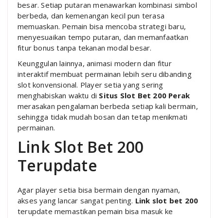
besar. Setiap putaran menawarkan kombinasi simbol
berbeda, dan kemenangan kecil pun terasa
memuaskan. Pemain bisa mencoba strategi baru,
menyesuaikan tempo putaran, dan memanfaatkan
fitur bonus tanpa tekanan modal besar.
Keunggulan lainnya, animasi modern dan fitur
interaktif membuat permainan lebih seru dibanding
slot konvensional. Player setia yang sering
menghabiskan waktu di
Situs Slot Bet 200 Perak
merasakan pengalaman berbeda setiap kali bermain,
sehingga tidak mudah bosan dan tetap menikmati
permainan.
Link Slot Bet 200
Terupdate
Agar player setia bisa bermain dengan nyaman,
akses yang lancar sangat penting.
Link slot bet 200
terupdate memastikan pemain bisa masuk ke