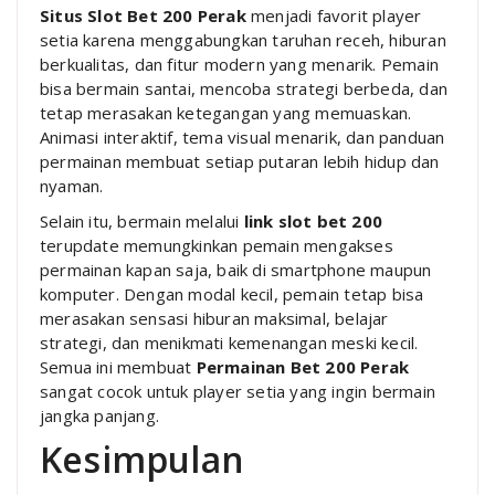
Situs Slot Bet 200 Perak
menjadi favorit player
setia karena menggabungkan taruhan receh, hiburan
berkualitas, dan fitur modern yang menarik. Pemain
bisa bermain santai, mencoba strategi berbeda, dan
tetap merasakan ketegangan yang memuaskan.
Animasi interaktif, tema visual menarik, dan panduan
permainan membuat setiap putaran lebih hidup dan
nyaman.
Selain itu, bermain melalui
link slot bet 200
terupdate memungkinkan pemain mengakses
permainan kapan saja, baik di smartphone maupun
komputer. Dengan modal kecil, pemain tetap bisa
merasakan sensasi hiburan maksimal, belajar
strategi, dan menikmati kemenangan meski kecil.
Semua ini membuat
Permainan Bet 200 Perak
sangat cocok untuk player setia yang ingin bermain
jangka panjang.
Kesimpulan