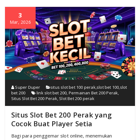
3
Mar, 2026
Super Duper
situs slot bet 100 perak
,
slot bet 100
,
slot
bet 200
link slot bet 200
,
Permainan Bet 200 Perak
,
Situs Slot Bet 200 Perak
,
Slot Bet 200 perak
Situs Slot Bet 200 Perak yang
Cocok Buat Player Setia
Bagi para penggemar slot online, menemukan