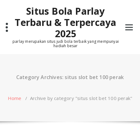
Skip
Situs Bola Parlay
to
content
Terbaru & Terpercaya
2025
parlay merupakan situs judi bola terbaik yang mempunyai
hadiah besar
Category Archives: situs slot bet 100 perak
Home
/
Archive by category "situs slot bet 100 perak"