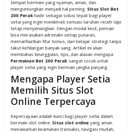
tempat bermain yang nyaman, aman, dan
menguntungkan menjadi hal penting.
Situs Slot Bet
200 Perak
hadir sebagai solusi tepat bagi player
setia yang ingin menikmati sensasi taruhan receh tapi
tetap menyenangkan. Dengan modal kecil, pemain
bisa merasakan adrenalin setiap putaran,
memanfaatkan fitur bonus, dan belajar strategi tanpa
takut kehilangan banyak uang. Artikel ini akan
membahas keunggulan, tips, dan alasan mengapa
Permainan Bet 200 Perak
sangat cocok untuk
player setia yang ingin bermain jangka panjang.
Mengapa Player Setia
Memilih Situs Slot
Online Terpercaya
Kepercayaan adalah kunci bagi player setia dalam
bermain slot online.
Situs slot online
yang aman
menawarkan keamanan transaksi, navigasi mudah,