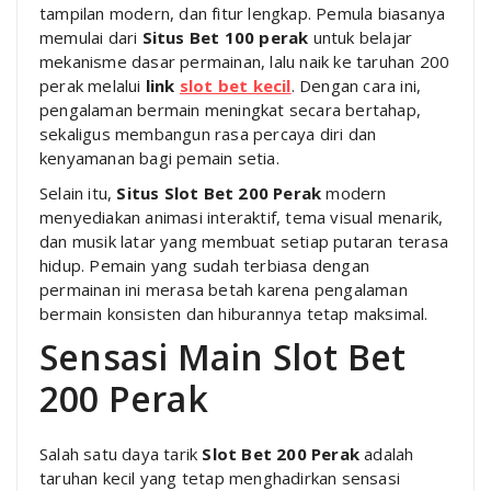
tampilan modern, dan fitur lengkap. Pemula biasanya
memulai dari
Situs Bet 100 perak
untuk belajar
mekanisme dasar permainan, lalu naik ke taruhan 200
perak melalui
link
slot bet kecil
. Dengan cara ini,
pengalaman bermain meningkat secara bertahap,
sekaligus membangun rasa percaya diri dan
kenyamanan bagi pemain setia.
Selain itu,
Situs Slot Bet 200 Perak
modern
menyediakan animasi interaktif, tema visual menarik,
dan musik latar yang membuat setiap putaran terasa
hidup. Pemain yang sudah terbiasa dengan
permainan ini merasa betah karena pengalaman
bermain konsisten dan hiburannya tetap maksimal.
Sensasi Main Slot Bet
200 Perak
Salah satu daya tarik
Slot Bet 200 Perak
adalah
taruhan kecil yang tetap menghadirkan sensasi