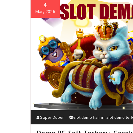
4
Mar, 2026
Super Duper
slot demo hari ini
,
slot demo ter
Demo PG Soft Terbaru, Cocok 