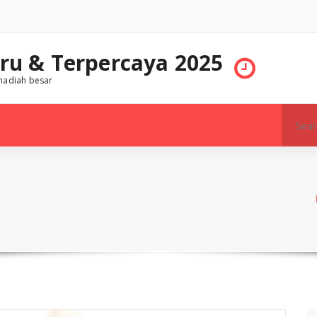
aru & Terpercaya 2025
 hadiah besar
Search
for: