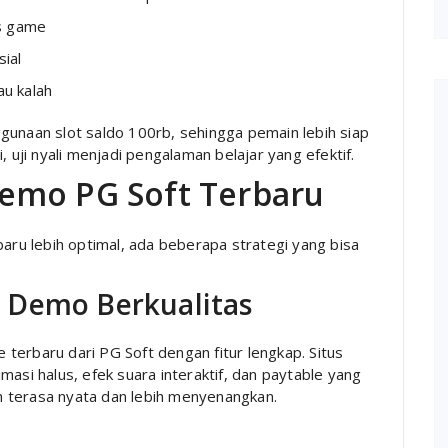
as game
sial
u kalah
gunaan slot saldo 100rb, sehingga pemain lebih siap
, uji nyali menjadi pengalaman belajar yang efektif.
emo PG Soft Terbaru
baru lebih optimal, ada beberapa strategi yang bisa
ot Demo Berkualitas
terbaru dari PG Soft dengan fitur lengkap. Situs
masi halus, efek suara interaktif, dan paytable yang
 terasa nyata dan lebih menyenangkan.