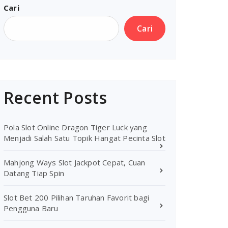
Cari
Cari
Recent Posts
Pola Slot Online Dragon Tiger Luck yang
Menjadi Salah Satu Topik Hangat Pecinta Slot
Mahjong Ways Slot Jackpot Cepat, Cuan
Datang Tiap Spin
Slot Bet 200 Pilihan Taruhan Favorit bagi
Pengguna Baru