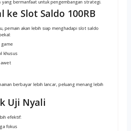
han yang bermanfaat untuk pengembangan strategi.
ial ke Slot Saldo 100RB
, pemain akan lebih siap menghadapi slot saldo
ekal:
s game
ol khusus
 awet
inan berbayar lebih lancar, peluang menang lebih
 Uji Nyali
ih efektif:
aga fokus