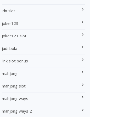
idn slot
joker123
joker123 slot
judi bola
link slot bonus
mahjong
mahjong slot
mahjong ways
mahjong ways 2