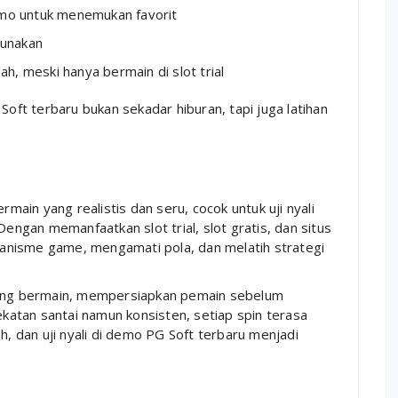
emo untuk menemukan favorit
gunakan
, meski hanya bermain di slot trial
t terbaru bukan sekadar hiburan, tapi juga latihan
in yang realistis dan seru, cocok untuk uji nyali
gan memanfaatkan slot trial, slot gratis, dan situs
anisme game, mengamati pola, dan melatih strategi
sting bermain, mempersiapkan pemain sebelum
atan santai namun konsisten, setiap spin terasa
h, dan uji nyali di demo PG Soft terbaru menjadi