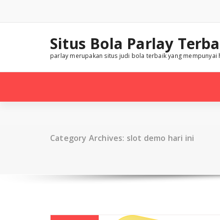
Skip
to
content
Situs Bola Parlay Terb
parlay merupakan situs judi bola terbaik yang mempunyai
Category Archives: slot demo hari ini