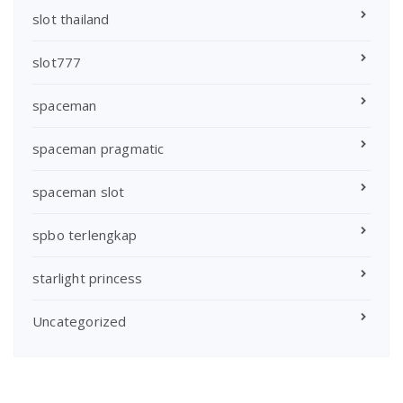
slot thailand
slot777
spaceman
spaceman pragmatic
spaceman slot
spbo terlengkap
starlight princess
Uncategorized