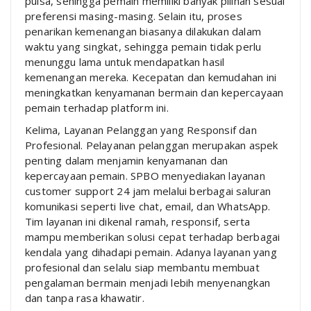
pulsa, sehingga pemain memiliki banyak pilihan sesuai
preferensi masing-masing. Selain itu, proses
penarikan kemenangan biasanya dilakukan dalam
waktu yang singkat, sehingga pemain tidak perlu
menunggu lama untuk mendapatkan hasil
kemenangan mereka. Kecepatan dan kemudahan ini
meningkatkan kenyamanan bermain dan kepercayaan
pemain terhadap platform ini.
Kelima, Layanan Pelanggan yang Responsif dan
Profesional. Pelayanan pelanggan merupakan aspek
penting dalam menjamin kenyamanan dan
kepercayaan pemain. SPBO menyediakan layanan
customer support 24 jam melalui berbagai saluran
komunikasi seperti live chat, email, dan WhatsApp.
Tim layanan ini dikenal ramah, responsif, serta
mampu memberikan solusi cepat terhadap berbagai
kendala yang dihadapi pemain. Adanya layanan yang
profesional dan selalu siap membantu membuat
pengalaman bermain menjadi lebih menyenangkan
dan tanpa rasa khawatir.