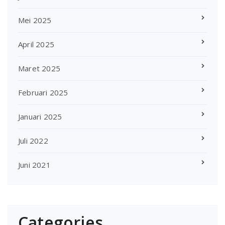
Mei 2025
April 2025
Maret 2025
Februari 2025
Januari 2025
Juli 2022
Juni 2021
Categories