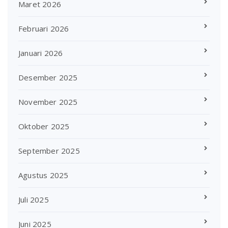
Maret 2026
Februari 2026
Januari 2026
Desember 2025
November 2025
Oktober 2025
September 2025
Agustus 2025
Juli 2025
Juni 2025