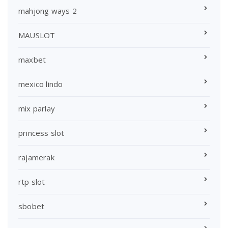
mahjong ways 2
MAUSLOT
maxbet
mexico lindo
mix parlay
princess slot
rajamerak
rtp slot
sbobet