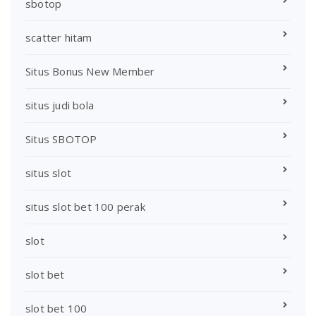
sbotop
scatter hitam
Situs Bonus New Member
situs judi bola
Situs SBOTOP
situs slot
situs slot bet 100 perak
slot
slot bet
slot bet 100