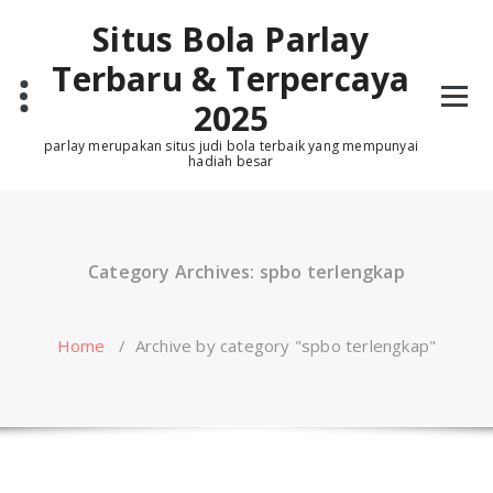
Skip
Situs Bola Parlay
to
content
Terbaru & Terpercaya
2025
parlay merupakan situs judi bola terbaik yang mempunyai
hadiah besar
Category Archives: spbo terlengkap
Home
/
Archive by category "spbo terlengkap"