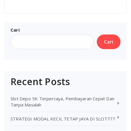
Cari
Cari
Recent Posts
Slot Depo 5K Terpercaya, Pembayaran Cepat Dan
Tanpa Masalah
STRATEGI MODAL KECIL TETAP JAYA DI SLOT777