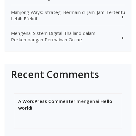
Mahjong Ways: Strategi Bermain di Jam-Jam Tertentu
Lebih Efektif
Mengenal Sistem Digital Thailand dalam
Perkembangan Permainan Online
Recent Comments
A WordPress Commenter
mengenai
Hello
world!