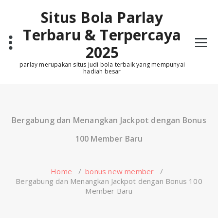
Skip
Situs Bola Parlay
to
content
Terbaru & Terpercaya
2025
parlay merupakan situs judi bola terbaik yang mempunyai
hadiah besar
Bergabung dan Menangkan Jackpot dengan Bonus
100 Member Baru
Home
/
bonus new member
/
Bergabung dan Menangkan Jackpot dengan Bonus 100
Member Baru