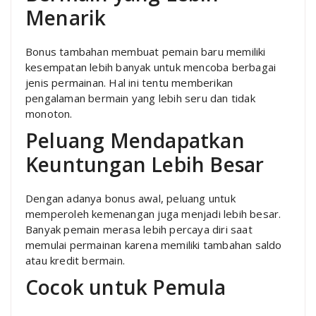
Menarik
Bonus tambahan membuat pemain baru memiliki
kesempatan lebih banyak untuk mencoba berbagai
jenis permainan. Hal ini tentu memberikan
pengalaman bermain yang lebih seru dan tidak
monoton.
Peluang Mendapatkan
Keuntungan Lebih Besar
Dengan adanya bonus awal, peluang untuk
memperoleh kemenangan juga menjadi lebih besar.
Banyak pemain merasa lebih percaya diri saat
memulai permainan karena memiliki tambahan saldo
atau kredit bermain.
Cocok untuk Pemula