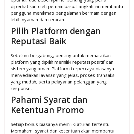
diperhatikan oleh pemain baru. Langkah ini membantu
pengguna menikmati pengalaman bermain dengan
lebih nyaman dan terarah.
Pilih Platform dengan
Reputasi Baik
Sebelum bergabung, penting untuk memastikan
platform yang dipilih memiliki reputasi positif dan
sistem yang aman. Platform terpercaya biasanya
menyediakan layanan yang jelas, proses transaksi
yang mudah, serta pelayanan pelanggan yang
responsif.
Pahami Syarat dan
Ketentuan Promo
Setiap bonus biasanya memiliki aturan tertentu.
Memahami syarat dan ketentuan akan membantu