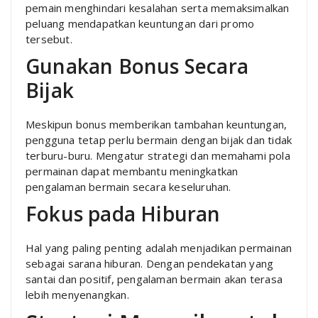
pemain menghindari kesalahan serta memaksimalkan
peluang mendapatkan keuntungan dari promo
tersebut.
Gunakan Bonus Secara
Bijak
Meskipun bonus memberikan tambahan keuntungan,
pengguna tetap perlu bermain dengan bijak dan tidak
terburu-buru. Mengatur strategi dan memahami pola
permainan dapat membantu meningkatkan
pengalaman bermain secara keseluruhan.
Fokus pada Hiburan
Hal yang paling penting adalah menjadikan permainan
sebagai sarana hiburan. Dengan pendekatan yang
santai dan positif, pengalaman bermain akan terasa
lebih menyenangkan.