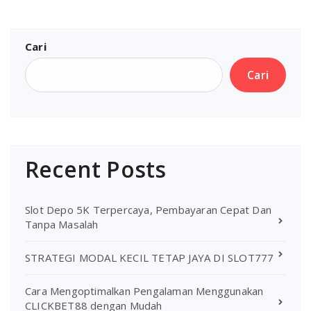
Cari
Cari
Recent Posts
Slot Depo 5K Terpercaya, Pembayaran Cepat Dan
Tanpa Masalah
STRATEGI MODAL KECIL TETAP JAYA DI SLOT777
Cara Mengoptimalkan Pengalaman Menggunakan
CLICKBET88 dengan Mudah