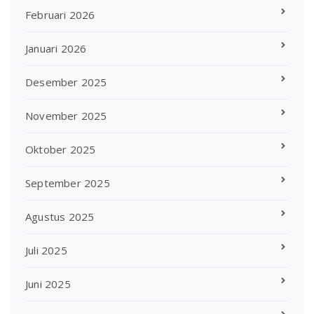
Februari 2026
Januari 2026
Desember 2025
November 2025
Oktober 2025
September 2025
Agustus 2025
Juli 2025
Juni 2025