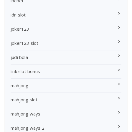
ibcbet
idn slot
joker123
joker123 slot
judi bola
link slot bonus
mahjong
mahjong slot
mahjong ways
mahjong ways 2