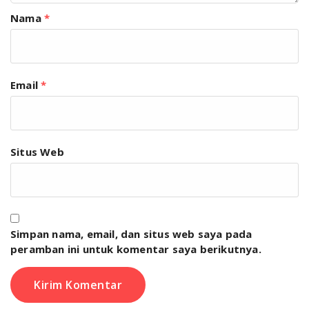
Nama
*
Email
*
Situs Web
Simpan nama, email, dan situs web saya pada
peramban ini untuk komentar saya berikutnya.