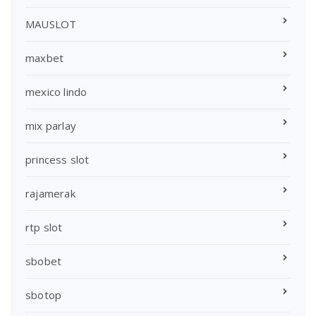
MAUSLOT
maxbet
mexico lindo
mix parlay
princess slot
rajamerak
rtp slot
sbobet
sbotop