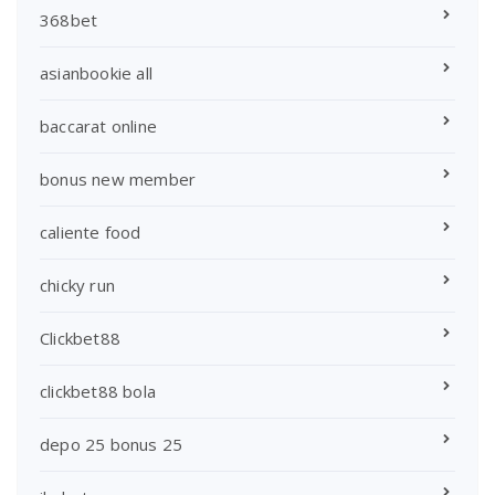
368bet
asianbookie all
baccarat online
bonus new member
caliente food
chicky run
Clickbet88
clickbet88 bola
depo 25 bonus 25