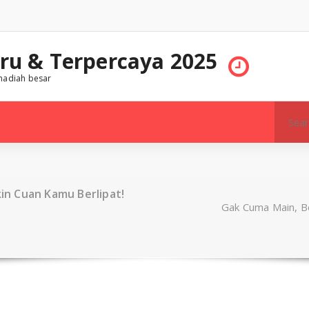
aru & Terpercaya 2025
 hadiah besar
Search
for:
n Cuan Kamu Berlipat!
Gak Cuma Main, B