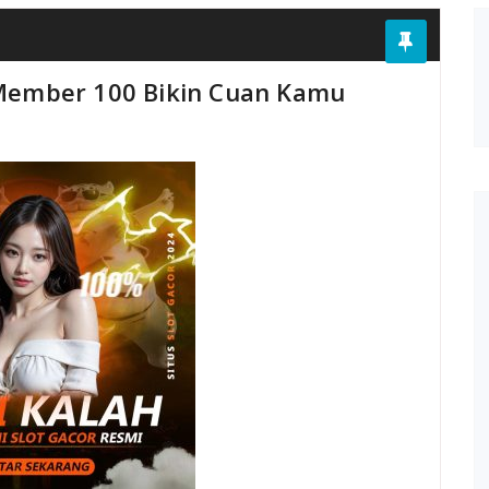
Member 100 Bikin Cuan Kamu