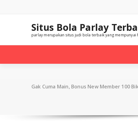
Skip
to
content
Situs Bola Parlay Terb
parlay merupakan situs judi bola terbaik yang mempunyai
Gak Cuma Main, Bonus New Member 100 Biki