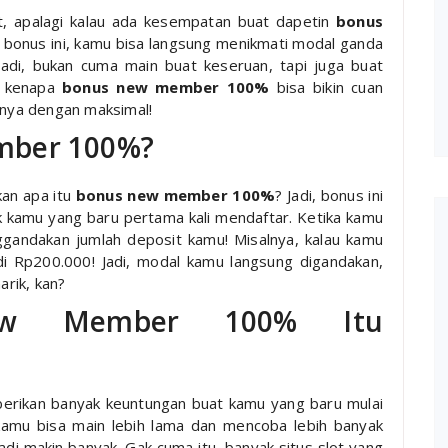
t, apalagi kalau ada kesempatan buat dapetin
bonus
 bonus ini, kamu bisa langsung menikmati modal ganda
adi, bukan cuma main buat keseruan, tapi juga buat
ak kenapa
bonus new member 100%
bisa bikin cuan
nya dengan maksimal!
mber 100%?
kan apa itu
bonus new member 100%
? Jadi, bonus ini
uk kamu yang baru pertama kali mendaftar. Ketika kamu
gandakan jumlah deposit kamu! Misalnya, kalau kamu
i Rp200.000! Jadi, modal kamu langsung digandakan,
rik, kan?
ew Member 100% Itu
rikan banyak keuntungan buat kamu yang baru mulai
kamu bisa main lebih lama dan mencoba lebih banyak
adi makin banyak. Gak cuma itu, banyak situs slot yang