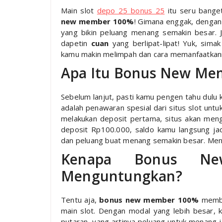
Main slot
depo 25 bonus 25
itu seru bange
new member 100%
! Gimana enggak, dengan
yang bikin peluang menang semakin besar. J
dapetin
cuan
yang berlipat-lipat! Yuk, sim
kamu makin melimpah dan cara memanfaatkan
Apa Itu Bonus New Me
Sebelum lanjut, pasti kamu pengen tahu dulu 
adalah penawaran spesial dari situs slot unt
melakukan deposit pertama, situs akan meng
deposit Rp100.000, saldo kamu langsung jad
dan peluang buat menang semakin besar. Mena
Kenapa Bonus N
Menguntungkan?
Tentu aja,
bonus new member 100%
membe
main slot. Dengan modal yang lebih besar, 
putaran, yang artinya peluang untuk menang j