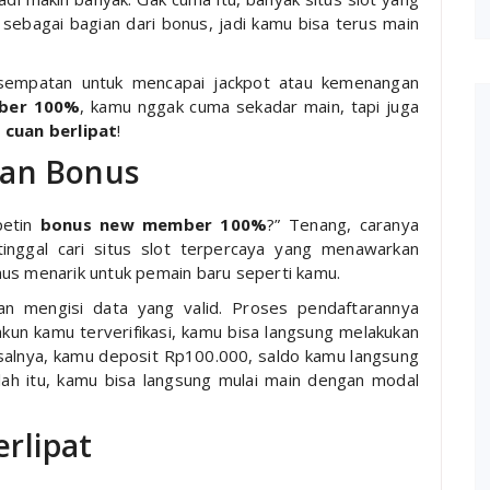
 sebagai bagian dari bonus, jadi kamu bisa terus main
esempatan untuk mencapai jackpot atau kemenangan
ber 100%
, kamu nggak cuma sekadar main, tapi juga
n
cuan berlipat
!
kan Bonus
petin
bonus new member 100%
?” Tenang, caranya
nggal cari situs slot terpercaya yang menawarkan
nus menarik untuk pemain baru seperti kamu.
gan mengisi data yang valid. Proses pendaftarannya
akun kamu terverifikasi, kamu bisa langsung melakukan
isalnya, kamu deposit Rp100.000, saldo kamu langsung
ah itu, kamu bisa langsung mulai main dengan modal
rlipat