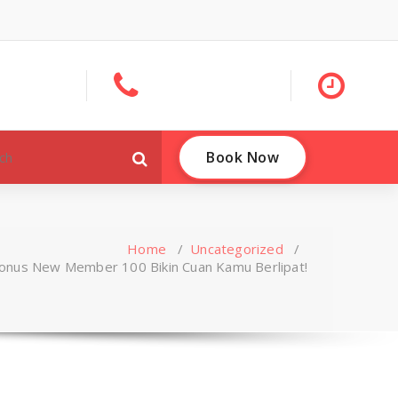
Book Now
Home
/
Uncategorized
/
onus New Member 100 Bikin Cuan Kamu Berlipat!