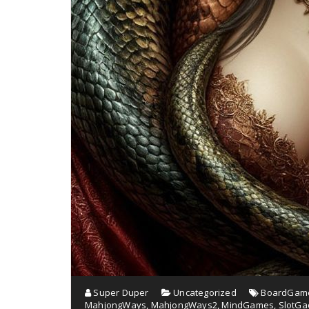
Super Duper
Uncategorized
BoardGam
MahjongWays
,
MahjongWays2
,
MindGames
,
SlotGa