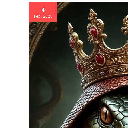
4
Feb, 2026