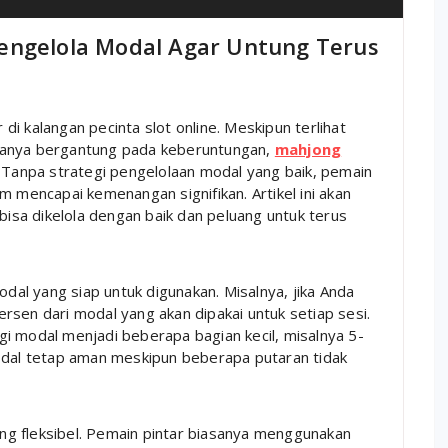
engelola Modal Agar Untung Terus
i kalangan pecinta slot online. Meskipun terlihat
hanya bergantung pada keberuntungan,
mahjong
. Tanpa strategi pengelolaan modal yang baik, pemain
m mencapai kemenangan signifikan. Artikel ini akan
sa dikelola dengan baik dan peluang untuk terus
l yang siap untuk digunakan. Misalnya, jika Anda
rsen dari modal yang akan dipakai untuk setiap sesi.
i modal menjadi beberapa bagian kecil, misalnya 5-
modal tetap aman meskipun beberapa putaran tidak
g fleksibel. Pemain pintar biasanya menggunakan