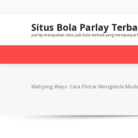
Skip
to
content
Situs Bola Parlay Terb
parlay merupakan situs judi bola terbaik yang mempunyai
Mahjong Ways: Cara Pintar Mengelola Moda