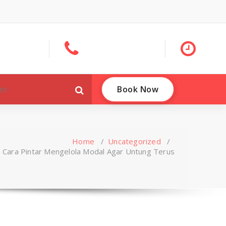
Book Now
Home
/
Uncategorized
/
 Cara Pintar Mengelola Modal Agar Untung Terus