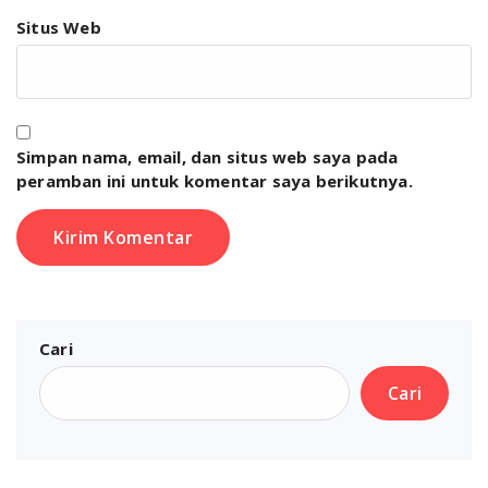
Situs Web
Simpan nama, email, dan situs web saya pada
peramban ini untuk komentar saya berikutnya.
Cari
Cari