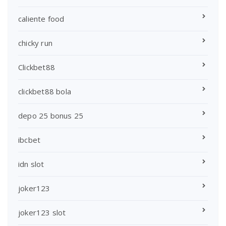
caliente food
chicky run
Clickbet88
clickbet88 bola
depo 25 bonus 25
ibcbet
idn slot
joker123
joker123 slot