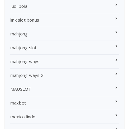
judi bola
link slot bonus
mahjong
mahjong slot
mahjong ways
mahjong ways 2
MAUSLOT
maxbet
mexico lindo