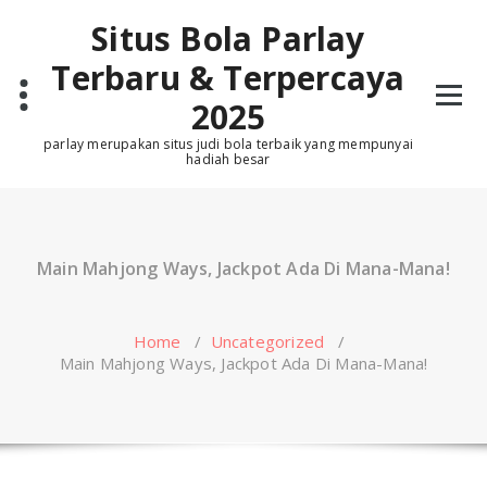
Skip
Situs Bola Parlay
to
content
Terbaru & Terpercaya
2025
parlay merupakan situs judi bola terbaik yang mempunyai
hadiah besar
Main Mahjong Ways, Jackpot Ada Di Mana-Mana!
Home
/
Uncategorized
/
Main Mahjong Ways, Jackpot Ada Di Mana-Mana!