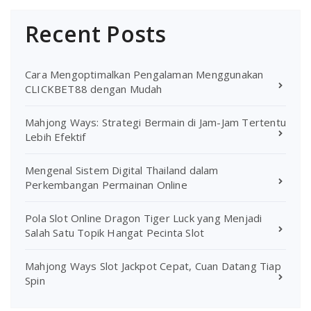
Recent Posts
Cara Mengoptimalkan Pengalaman Menggunakan
CLICKBET88 dengan Mudah
Mahjong Ways: Strategi Bermain di Jam-Jam Tertentu
Lebih Efektif
Mengenal Sistem Digital Thailand dalam
Perkembangan Permainan Online
Pola Slot Online Dragon Tiger Luck yang Menjadi
Salah Satu Topik Hangat Pecinta Slot
Mahjong Ways Slot Jackpot Cepat, Cuan Datang Tiap
Spin