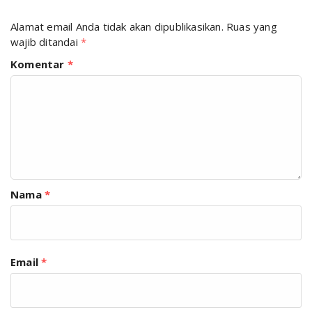
Alamat email Anda tidak akan dipublikasikan.
Ruas yang
wajib ditandai
*
Komentar
*
Nama
*
Email
*