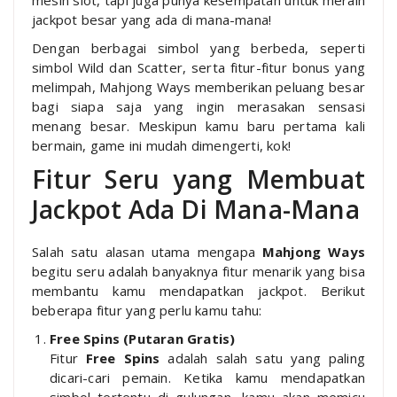
mesin slot, tapi juga punya kesempatan untuk meraih
jackpot besar yang ada di mana-mana!
Dengan berbagai simbol yang berbeda, seperti
simbol Wild dan Scatter, serta fitur-fitur bonus yang
melimpah, Mahjong Ways memberikan peluang besar
bagi siapa saja yang ingin merasakan sensasi
menang besar. Meskipun kamu baru pertama kali
bermain, game ini mudah dimengerti, kok!
Fitur Seru yang Membuat
Jackpot Ada Di Mana-Mana
Salah satu alasan utama mengapa
Mahjong Ways
begitu seru adalah banyaknya fitur menarik yang bisa
membantu kamu mendapatkan jackpot. Berikut
beberapa fitur yang perlu kamu tahu:
Free Spins (Putaran Gratis)
Fitur
Free Spins
adalah salah satu yang paling
dicari-cari pemain. Ketika kamu mendapatkan