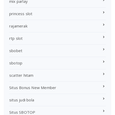
mix parlay
princess slot
rajamerak
rtp slot
sbobet
sbotop
scatter hitam
Situs Bonus New Member
situs judi bola
Situs SBOTOP