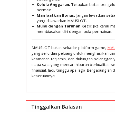
Kelola Anggaran:
Tetapkan batas pengelua
bermain.
Manfaatkan Bonus:
Jangan lewatkan seti
yang ditawarkan MAUSLOT.
Mulai dengan Taruhan Kecil:
Jika kamu ma
membiasakan diri dengan pola permainan.
MAUSLOT bukan sekadar platform game,
MA
yang seru dan peluang untuk menghasilkan ua
keamanan terjamin, dan dukungan pelanggan y
siapa saja yang mencari hiburan berkualitas 
finansial. Jadi, tunggu apa lagi? Bergabungl
keseruannya!
Tinggalkan Balasan