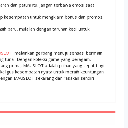
ran dan patuhi itu. Jangan terbawa emosi saat
ap kesempatan untuk mengklaim bonus dan promosi
sih baru, mulailah dengan taruhan kecil untuk
USLOT
melainkan gerbang menuju sensasi bermain
ng tunai. Dengan koleksi game yang beragam,
ang prima, MAUSLOT adalah pilihan yang tepat bagi
sekaligus kesempatan nyata untuk meraih keuntungan
ah dengan MAUSLOT sekarang dan rasakan sendiri