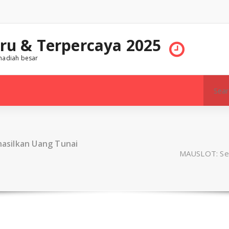
aru & Terpercaya 2025
 hadiah besar
Search
for:
asilkan Uang Tunai
MAUSLOT: Sen