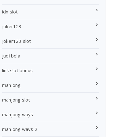
idn slot
joker123
joker123 slot
judi bola
link slot bonus
mahjong
mahjong slot
mahjong ways
mahjong ways 2