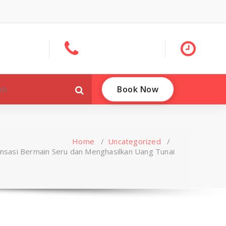
Book Now
Home
/
Uncategorized
/
sasi Bermain Seru dan Menghasilkan Uang Tunai