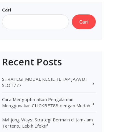
Cari
Cari
Recent Posts
STRATEGI MODAL KECIL TETAP JAYA DI
SLOT777
Cara Mengoptimalkan Pengalaman
Menggunakan CLICKBET88 dengan Mudah
Mahjong Ways: Strategi Bermain di Jam-Jam
Tertentu Lebih Efektif