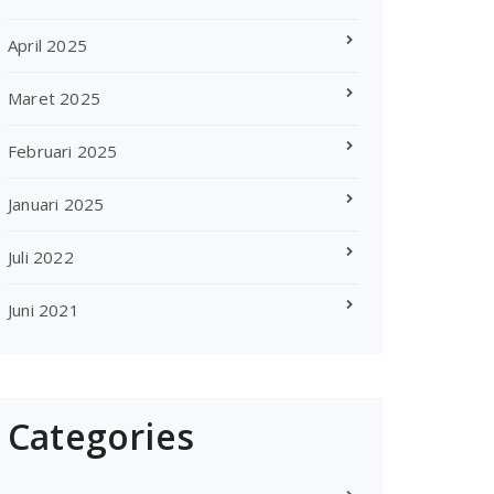
April 2025
Maret 2025
Februari 2025
Januari 2025
Juli 2022
Juni 2021
Categories