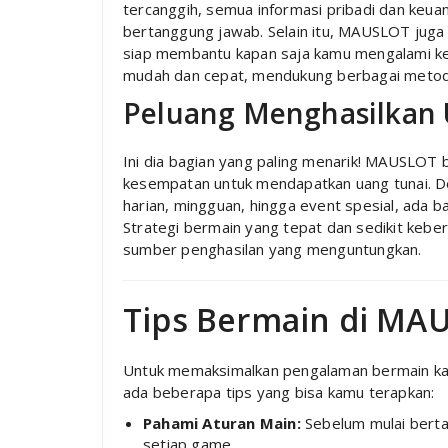
tercanggih, semua informasi pribadi dan keua
bertanggung jawab. Selain itu, MAUSLOT juga
siap membantu kapan saja kamu mengalami ke
mudah dan cepat, mendukung berbagai metod
Peluang Menghasilkan 
Ini dia bagian yang paling menarik! MAUSLOT 
kesempatan untuk mendapatkan uang tunai. D
harian, mingguan, hingga event spesial, ada 
Strategi bermain yang tepat dan sedikit keb
sumber penghasilan yang menguntungkan.
Tips Bermain di MA
Untuk memaksimalkan pengalaman bermain k
ada beberapa tips yang bisa kamu terapkan:
Pahami Aturan Main:
Sebelum mulai berta
setiap game.