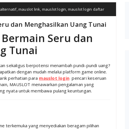
alternatif
,
mauslot link
,
mauslot login
,
mauslot login daftar
eru dan Menghasilkan Uang Tunai
 Bermain Seru dan
g Tunai
kan sekaligus berpotensi menambah pundi-pundi uang?
u dapatkan dengan mudah melalui platform game online.
rik perhatian para
mauslot login
pencari keseruan
rmain, MAUSLOT menawarkan pengalaman yang
luang nyata untuk membawa pulang keuntungan.
ine terkemuka yang menyediakan beragam pilihan