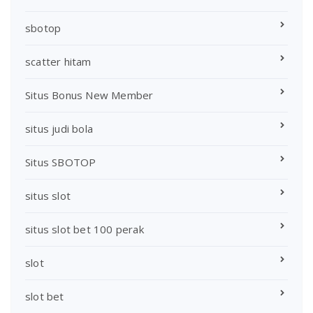
sbotop
scatter hitam
Situs Bonus New Member
situs judi bola
Situs SBOTOP
situs slot
situs slot bet 100 perak
slot
slot bet