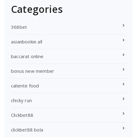
Categories
368bet
asianbookie all
baccarat online
bonus new member
caliente food
chicky run
Clickbet88
clickbet88 bola