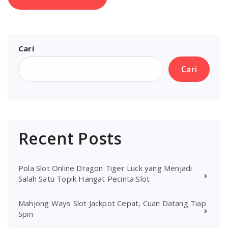
Cari
Cari
Recent Posts
Pola Slot Online Dragon Tiger Luck yang Menjadi
Salah Satu Topik Hangat Pecinta Slot
Mahjong Ways Slot Jackpot Cepat, Cuan Datang Tiap
Spin