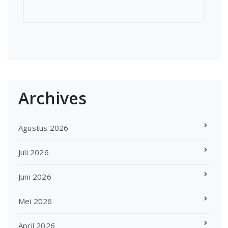
Archives
Agustus 2026
Juli 2026
Juni 2026
Mei 2026
April 2026