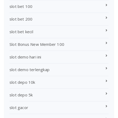
slot bet 100
slot bet 200
slot bet kecil
Slot Bonus New Member 100
slot demo hari ini
slot demo terlengkap
slot depo 10k
slot depo 5k
slot gacor