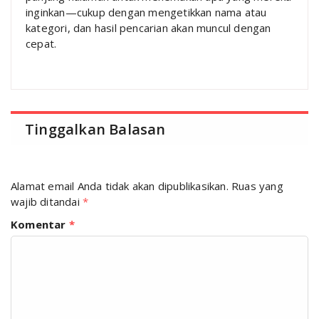
inginkan—cukup dengan mengetikkan nama atau
kategori, dan hasil pencarian akan muncul dengan
cepat.
Tinggalkan Balasan
Alamat email Anda tidak akan dipublikasikan.
Ruas yang
wajib ditandai
*
Komentar
*