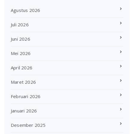
Agustus 2026
Juli 2026
Juni 2026
Mei 2026
April 2026
Maret 2026
Februari 2026
Januari 2026
Desember 2025