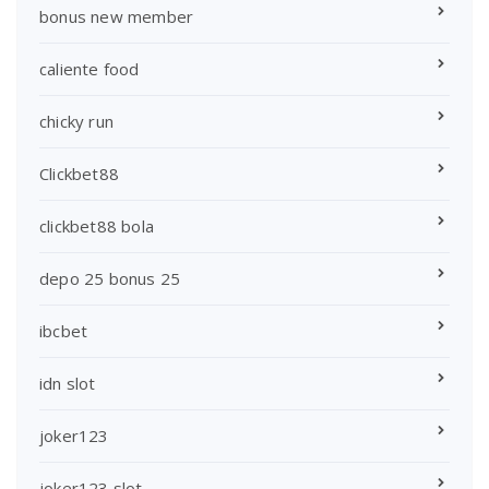
bonus new member
caliente food
chicky run
Clickbet88
clickbet88 bola
depo 25 bonus 25
ibcbet
idn slot
joker123
joker123 slot