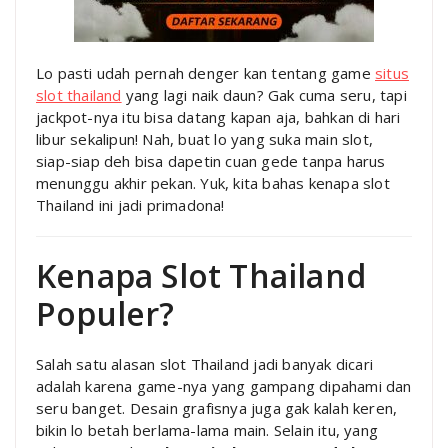
Lo pasti udah pernah denger kan tentang game
situs
slot thailand
yang lagi naik daun? Gak cuma seru, tapi
jackpot-nya itu bisa datang kapan aja, bahkan di hari
libur sekalipun! Nah, buat lo yang suka main slot,
siap-siap deh bisa dapetin cuan gede tanpa harus
menunggu akhir pekan. Yuk, kita bahas kenapa slot
Thailand ini jadi primadona!
Kenapa Slot Thailand
Populer?
Salah satu alasan slot Thailand jadi banyak dicari
adalah karena game-nya yang gampang dipahami dan
seru banget. Desain grafisnya juga gak kalah keren,
bikin lo betah berlama-lama main. Selain itu, yang