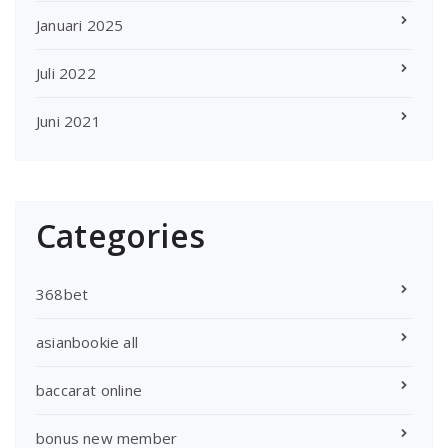
Januari 2025
Juli 2022
Juni 2021
Categories
368bet
asianbookie all
baccarat online
bonus new member