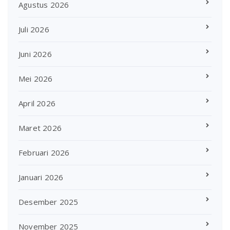
Agustus 2026
Juli 2026
Juni 2026
Mei 2026
April 2026
Maret 2026
Februari 2026
Januari 2026
Desember 2025
November 2025