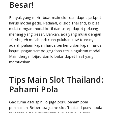
Besar!
Banyak yang mikir, buat main slot dan dapet jackpot
harus modal gede. Padahal, di slot Thailand, lo bisa
mulai dengan modal kecil dan tetep dapet peluang
menang yang besar. Bahkan, ada yang mulai dengan
10 ribu, eh malah jadi cuan puluhan juta! Kuncinya
adalah paham kapan harus berhenti dan kapan harus
lanjut. Jangan sampe gegabah terus ngabisin modal.
Main dengan bijak, dan lo bakal dapet hasil yang
memuaskan.
Tips Main Slot Thailand:
Pahami Pola
Gak cuma asal spin, lo juga perlu paham pola
permainan. Beberapa game slot Thailand punya pola
tertentu di balik tampilannya. Misalnya, lo bisa