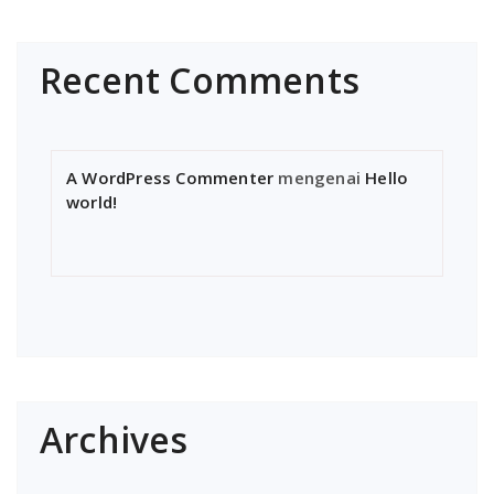
Recent Comments
A WordPress Commenter
mengenai
Hello
world!
Archives