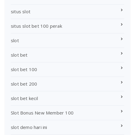
situs slot
situs slot bet 100 perak
slot
slot bet
slot bet 100
slot bet 200
slot bet kecil
Slot Bonus New Member 100
slot demo hari ini