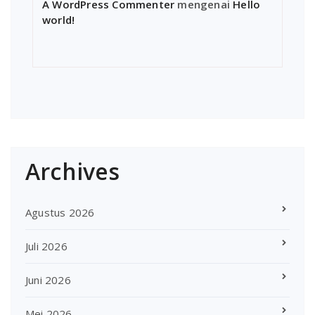
A WordPress Commenter
mengenai
Hello
world!
Archives
Agustus 2026
Juli 2026
Juni 2026
Mei 2026