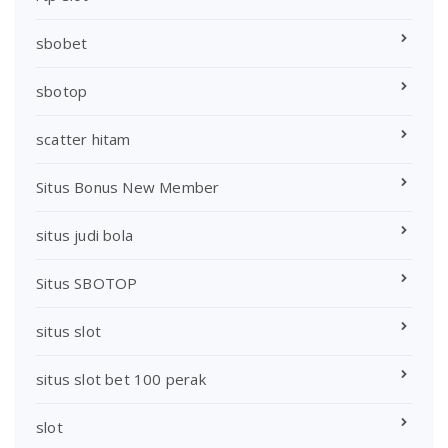
sbobet
sbotop
scatter hitam
Situs Bonus New Member
situs judi bola
Situs SBOTOP
situs slot
situs slot bet 100 perak
slot