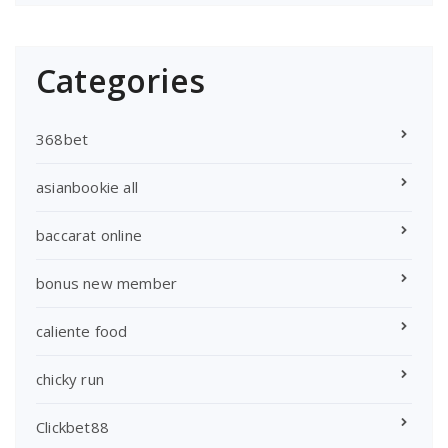
Categories
368bet
asianbookie all
baccarat online
bonus new member
caliente food
chicky run
Clickbet88