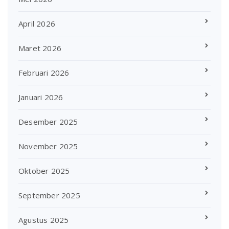
April 2026
Maret 2026
Februari 2026
Januari 2026
Desember 2025
November 2025
Oktober 2025
September 2025
Agustus 2025