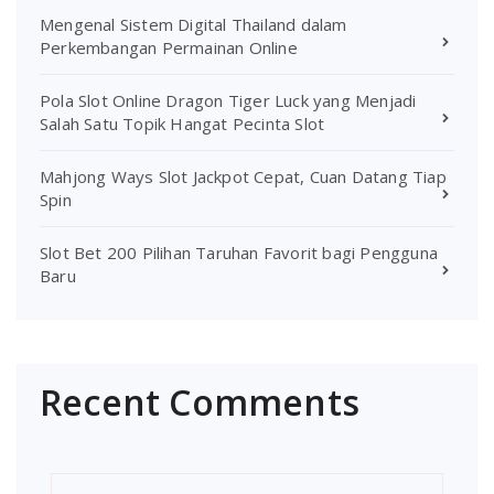
Mengenal Sistem Digital Thailand dalam
Perkembangan Permainan Online
Pola Slot Online Dragon Tiger Luck yang Menjadi
Salah Satu Topik Hangat Pecinta Slot
Mahjong Ways Slot Jackpot Cepat, Cuan Datang Tiap
Spin
Slot Bet 200 Pilihan Taruhan Favorit bagi Pengguna
Baru
Recent Comments