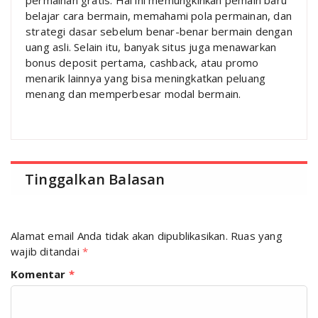
permainan gratis. Hal ini memungkinkan pemain baru
belajar cara bermain, memahami pola permainan, dan
strategi dasar sebelum benar-benar bermain dengan
uang asli. Selain itu, banyak situs juga menawarkan
bonus deposit pertama, cashback, atau promo
menarik lainnya yang bisa meningkatkan peluang
menang dan memperbesar modal bermain.
Tinggalkan Balasan
Alamat email Anda tidak akan dipublikasikan.
Ruas yang
wajib ditandai
*
Komentar
*