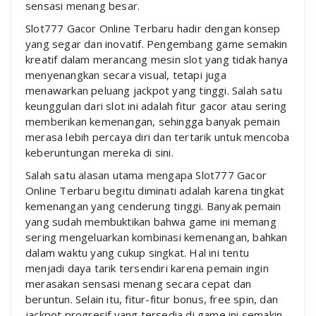
sensasi menang besar.
Slot777 Gacor Online Terbaru hadir dengan konsep
yang segar dan inovatif. Pengembang game semakin
kreatif dalam merancang mesin slot yang tidak hanya
menyenangkan secara visual, tetapi juga
menawarkan peluang jackpot yang tinggi. Salah satu
keunggulan dari slot ini adalah fitur gacor atau sering
memberikan kemenangan, sehingga banyak pemain
merasa lebih percaya diri dan tertarik untuk mencoba
keberuntungan mereka di sini.
Salah satu alasan utama mengapa Slot777 Gacor
Online Terbaru begitu diminati adalah karena tingkat
kemenangan yang cenderung tinggi. Banyak pemain
yang sudah membuktikan bahwa game ini memang
sering mengeluarkan kombinasi kemenangan, bahkan
dalam waktu yang cukup singkat. Hal ini tentu
menjadi daya tarik tersendiri karena pemain ingin
merasakan sensasi menang secara cepat dan
beruntun. Selain itu, fitur-fitur bonus, free spin, dan
jackpot progresif yang tersedia di game ini semakin