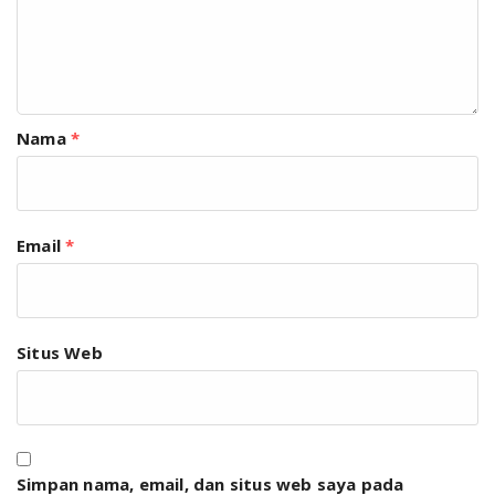
Nama
*
Email
*
Situs Web
Simpan nama, email, dan situs web saya pada