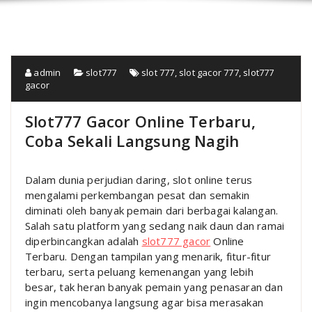
admin
slot777
slot 777
,
slot gacor 777
,
slot777
gacor
Slot777 Gacor Online Terbaru,
Coba Sekali Langsung Nagih
Dalam dunia perjudian daring, slot online terus
mengalami perkembangan pesat dan semakin
diminati oleh banyak pemain dari berbagai kalangan.
Salah satu platform yang sedang naik daun dan ramai
diperbincangkan adalah
slot777 gacor
Online
Terbaru. Dengan tampilan yang menarik, fitur-fitur
terbaru, serta peluang kemenangan yang lebih
besar, tak heran banyak pemain yang penasaran dan
ingin mencobanya langsung agar bisa merasakan