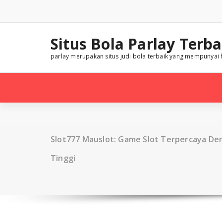
Skip
to
content
Situs Bola Parlay Terb
parlay merupakan situs judi bola terbaik yang mempunyai
Slot777 Mauslot: Game Slot Terpercaya D
Tinggi