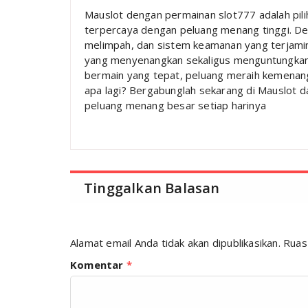
Mauslot dengan permainan slot777 adalah pili
terpercaya dengan peluang menang tinggi. Den
melimpah, dan sistem keamanan yang terjami
yang menyenangkan sekaligus menguntungkan. 
bermain yang tepat, peluang meraih kemenanga
apa lagi? Bergabunglah sekarang di Mauslot d
peluang menang besar setiap harinya
Tinggalkan Balasan
Alamat email Anda tidak akan dipublikasikan.
Ruas
Komentar
*