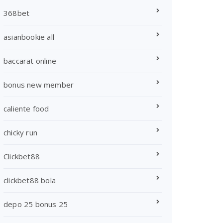
368bet
asianbookie all
baccarat online
bonus new member
caliente food
chicky run
Clickbet88
clickbet88 bola
depo 25 bonus 25