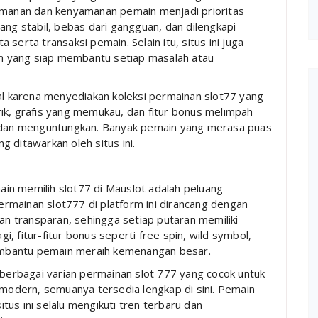
eamanan dan kenyamanan pemain menjadi prioritas
ang stabil, bebas dari gangguan, dan dilengkapi
serta transaksi pemain. Selain itu, situs ini juga
 yang siap membantu setiap masalah atau
nal karena menyediakan koleksi permainan slot77 yang
ik, grafis yang memukau, dan fitur bonus melimpah
dan menguntungkan. Banyak pemain yang merasa puas
 ditawarkan oleh situs ini.
in memilih slot77 di Mauslot adalah peluang
permainan slot777 di platform ini dirancang dengan
 transparan, sehingga setiap putaran memiliki
, fitur-fitur bonus seperti free spin, wild symbol,
 membantu pemain meraih kemenangan besar.
 berbagai varian permainan slot 777 yang cocok untuk
 modern, semuanya tersedia lengkap di sini. Pemain
situs ini selalu mengikuti tren terbaru dan