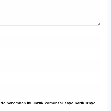
ada peramban ini untuk komentar saya berikutnya.