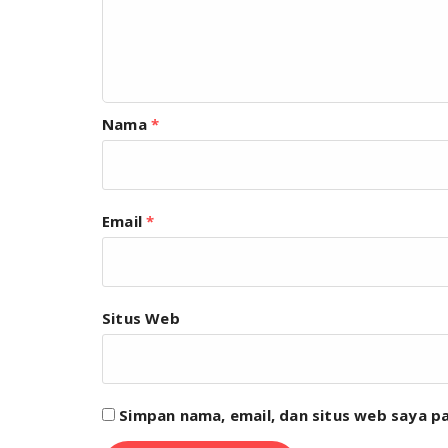
Nama
*
Email
*
Situs Web
Simpan nama, email, dan situs web saya p