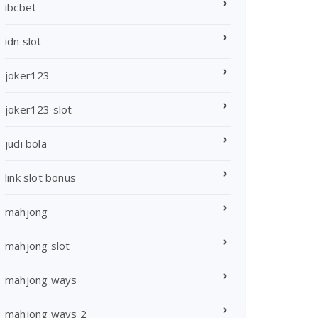
ibcbet
idn slot
joker123
joker123 slot
judi bola
link slot bonus
mahjong
mahjong slot
mahjong ways
mahjong ways 2