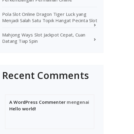
Pola Slot Online Dragon Tiger Luck yang
Menjadi Salah Satu Topik Hangat Pecinta Slot
Mahjong Ways Slot Jackpot Cepat, Cuan
Datang Tiap Spin
Recent Comments
A WordPress Commenter
mengenai
Hello world!