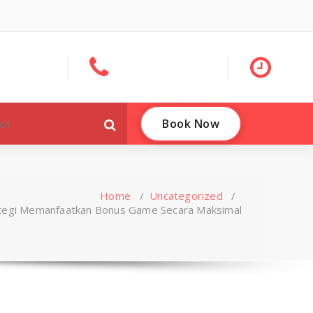
Book Now
Home
/
Uncategorized
/
ategi Memanfaatkan Bonus Game Secara Maksimal