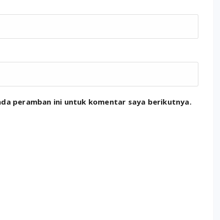
ada peramban ini untuk komentar saya berikutnya.