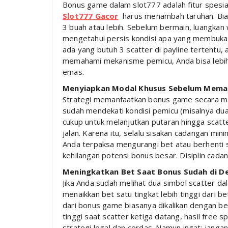
Bonus game dalam slot777 adalah fitur spesi
Slot777 Gacor
harus menambah taruhan. Bias
3 buah atau lebih. Sebelum bermain, luangka
mengetahui persis kondisi apa yang membuka 
ada yang butuh 3 scatter di payline tertentu,
memahami mekanisme pemicu, Anda bisa lebi
emas.
Menyiapkan Modal Khusus Sebelum Memas
Strategi memanfaatkan bonus game secara mak
sudah mendekati kondisi pemicu (misalnya dua 
cukup untuk melanjutkan putaran hingga scatt
jalan. Karena itu, selalu sisakan cadangan min
Anda terpaksa mengurangi bet atau berhenti sa
kehilangan potensi bonus besar. Disiplin cada
Meningkatkan Bet Saat Bonus Sudah di D
Jika Anda sudah melihat dua simbol scatter da
menaikkan bet satu tingkat lebih tinggi dari 
dari bonus game biasanya dikalikan dengan be
tinggi saat scatter ketiga datang, hasil free s
strategi legal dan cerdas. Namun ingat: janga