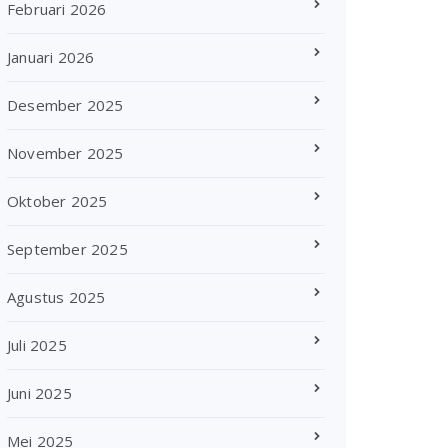
Februari 2026
Januari 2026
Desember 2025
November 2025
Oktober 2025
September 2025
Agustus 2025
Juli 2025
Juni 2025
Mei 2025