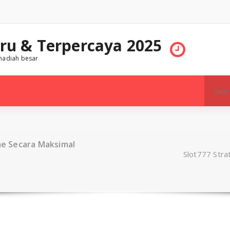
aru & Terpercaya 2025
 hadiah besar
Search
for:
e Secara Maksimal
Slot777 Str