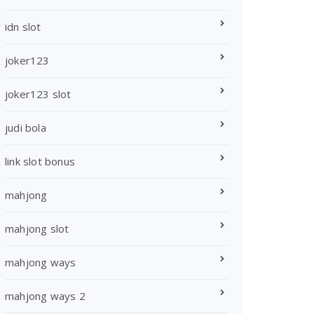
idn slot
joker123
joker123 slot
judi bola
link slot bonus
mahjong
mahjong slot
mahjong ways
mahjong ways 2