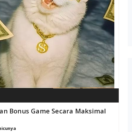
kan Bonus Game Secara Maksimal
micunya