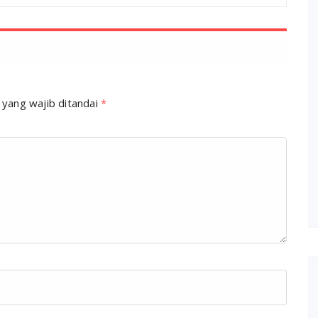
 yang wajib ditandai
*