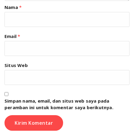
Nama
*
Email
*
Situs Web
Simpan nama, email, dan situs web saya pada
peramban ini untuk komentar saya berikutnya.