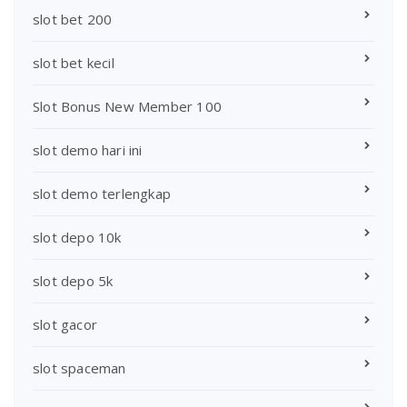
slot bet 200
slot bet kecil
Slot Bonus New Member 100
slot demo hari ini
slot demo terlengkap
slot depo 10k
slot depo 5k
slot gacor
slot spaceman