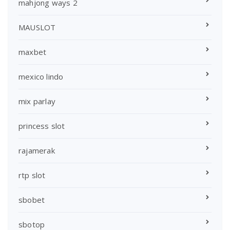
mahjong ways 2
MAUSLOT
maxbet
mexico lindo
mix parlay
princess slot
rajamerak
rtp slot
sbobet
sbotop