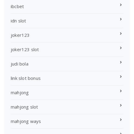
ibcbet
idn slot
joker123
joker123 slot
judi bola
link slot bonus
mahjong
mahjong slot
mahjong ways