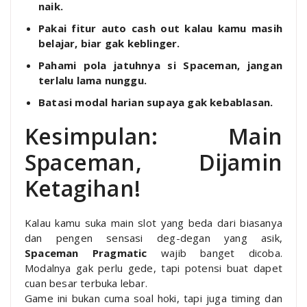
naik.
Pakai fitur auto cash out kalau kamu masih
belajar, biar gak keblinger.
Pahami pola jatuhnya si Spaceman, jangan
terlalu lama nunggu.
Batasi modal harian supaya gak kebablasan.
Kesimpulan: Main
Spaceman, Dijamin
Ketagihan!
Kalau kamu suka main slot yang beda dari biasanya
dan pengen sensasi deg-degan yang asik,
Spaceman Pragmatic
wajib banget dicoba.
Modalnya gak perlu gede, tapi potensi buat dapet
cuan besar terbuka lebar.
Game ini bukan cuma soal hoki, tapi juga timing dan