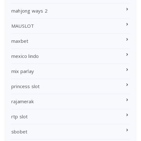
mahjong ways 2
MAUSLOT
maxbet
mexico lindo
mix parlay
princess slot
rajamerak
rtp slot
sbobet