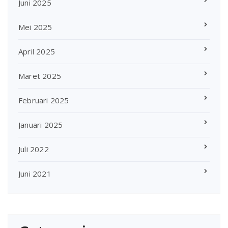
Juni 2025
Mei 2025
April 2025
Maret 2025
Februari 2025
Januari 2025
Juli 2022
Juni 2021