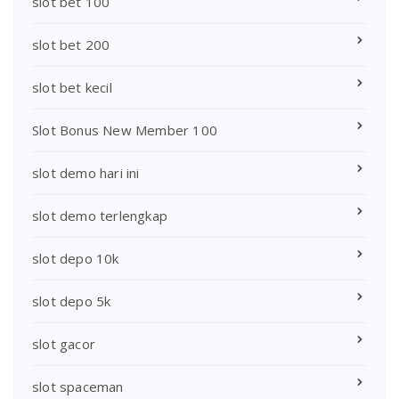
slot bet 100
slot bet 200
slot bet kecil
Slot Bonus New Member 100
slot demo hari ini
slot demo terlengkap
slot depo 10k
slot depo 5k
slot gacor
slot spaceman