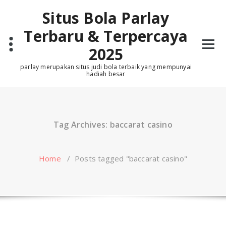
Skip
Situs Bola Parlay
to
content
Terbaru & Terpercaya
2025
parlay merupakan situs judi bola terbaik yang mempunyai
hadiah besar
Tag Archives: baccarat casino
Home
/
Posts tagged "baccarat casino"