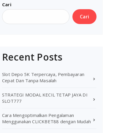
Cari
Cari
Recent Posts
Slot Depo 5K Terpercaya, Pembayaran
Cepat Dan Tanpa Masalah
STRATEGI MODAL KECIL TETAP JAYA DI
SLOT777
Cara Mengoptimalkan Pengalaman
Menggunakan CLICKBET88 dengan Mudah