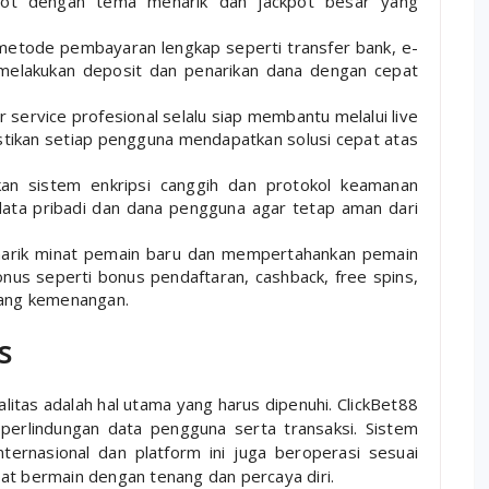
slot dengan tema menarik dan jackpot besar yang
etode pembayaran lengkap seperti transfer bank, e-
melakukan deposit dan penarikan dana dengan cepat
service profesional selalu siap membantu melalui live
astikan setiap pengguna mendapatkan solusi cepat atas
n sistem enkripsi canggih dan protokol keamanan
data pribadi dan dana pengguna agar tetap aman dari
rik minat pemain baru dan mempertahankan pemain
nus seperti bonus pendaftaran, cashback, free spins,
uang kemenangan.
s
litas adalah hal utama yang harus dipenuhi. ClickBet88
erlindungan data pengguna serta transaksi. Sistem
ternasional dan platform ini juga beroperasi sesuai
at bermain dengan tenang dan percaya diri.