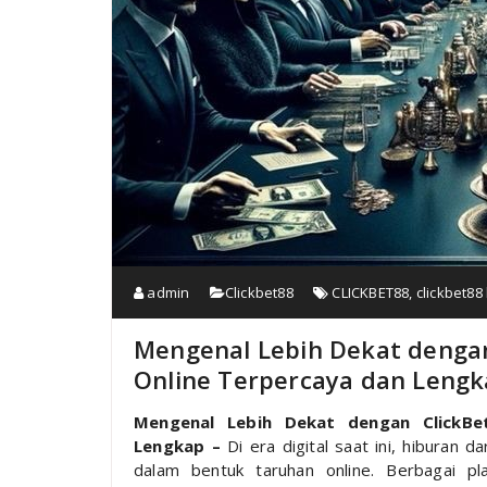
admin
Clickbet88
CLICKBET88
,
clickbet88 
Mengenal Lebih Dekat dengan
Online Terpercaya dan Leng
Mengenal Lebih Dekat dengan ClickBe
Lengkap –
Di era digital saat ini, hiburan 
dalam bentuk taruhan online. Berbagai p