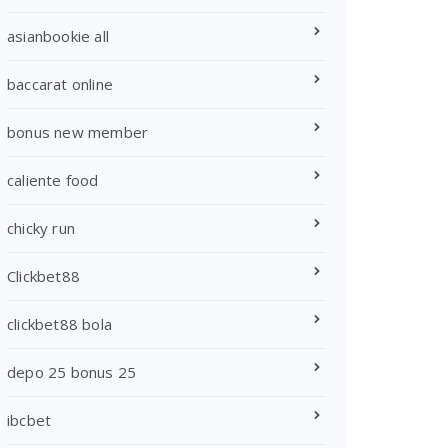
asianbookie all
baccarat online
bonus new member
caliente food
chicky run
Clickbet88
clickbet88 bola
depo 25 bonus 25
ibcbet