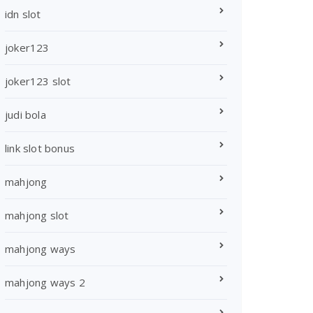
idn slot
joker123
joker123 slot
judi bola
link slot bonus
mahjong
mahjong slot
mahjong ways
mahjong ways 2