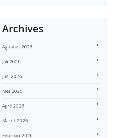
Archives
Agustus 2026
Juli 2026
Juni 2026
Mei 2026
April 2026
Maret 2026
Februari 2026