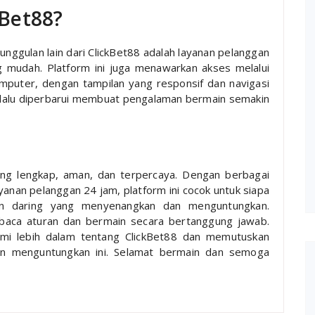
Bet88?
eunggulan lain dari ClickBet88 adalah layanan pelanggan
 mudah. Platform ini juga menawarkan akses melalui
mputer, dengan tampilan yang responsif dan navigasi
elalu diperbarui membuat pengalaman bermain semakin
yang lengkap, aman, dan terpercaya. Dengan berbagai
yanan pelanggan 24 jam, platform ini cocok untuk siapa
an daring yang menyenangkan dan menguntungkan.
baca aturan dan bermain secara bertanggung jawab.
mi lebih dalam tentang ClickBet88 dan memutuskan
an menguntungkan ini. Selamat bermain dan semoga