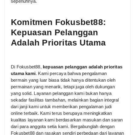
sepenuhnya.
Komitmen Fokusbet88:
Kepuasan Pelanggan
Adalah Prioritas Utama
Di Fokusbet88,
kepuasan pelanggan adalah prioritas
utama kami
. Kami percaya bahwa pengalaman
bermain yang luar biasa tidak hanya ditentukan oleh
permainan yang menarik, tetapi juga oleh dukungan
yang solid. Layanan pelanggan kami bukan hanya
sekadar fasilitas tambahan, melainkan bagian integral
dari janji kami untuk memberikan pengalaman judi
online terbaik. Kami terus berupaya meningkatkan
kualitas layanan kami berdasarkan masukan dan saran
dari para anggota setia kami. Bergabunglah dengan
Fokusbet88 dan rasakan sendiri perbedaan dari layanan