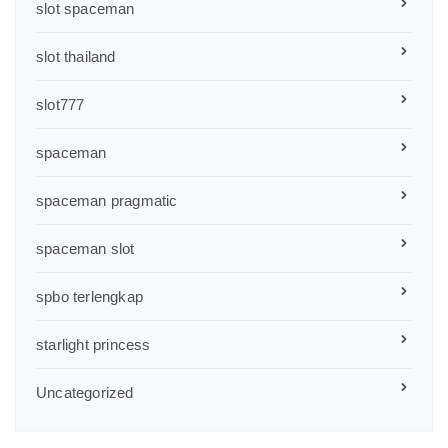
slot spaceman
slot thailand
slot777
spaceman
spaceman pragmatic
spaceman slot
spbo terlengkap
starlight princess
Uncategorized