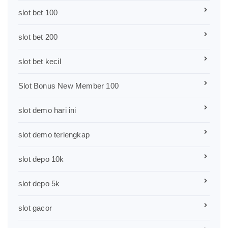
slot bet 100
slot bet 200
slot bet kecil
Slot Bonus New Member 100
slot demo hari ini
slot demo terlengkap
slot depo 10k
slot depo 5k
slot gacor