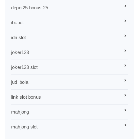
depo 25 bonus 25
ibcbet
idn slot
joker123
joker123 slot
judi bola
link slot bonus
mahjong
mahjong slot