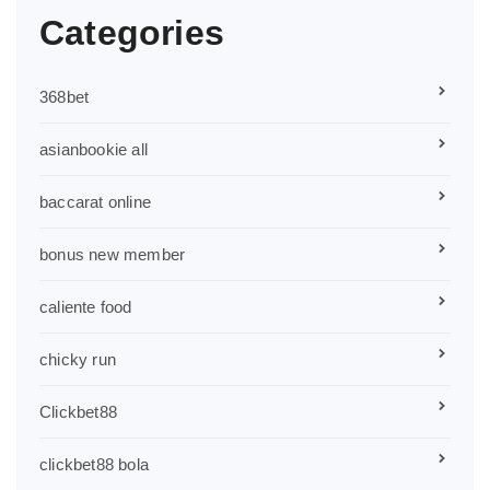
Categories
368bet
asianbookie all
baccarat online
bonus new member
caliente food
chicky run
Clickbet88
clickbet88 bola