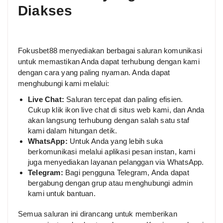
Diakses
Fokusbet88 menyediakan berbagai saluran komunikasi
untuk memastikan Anda dapat terhubung dengan kami
dengan cara yang paling nyaman. Anda dapat
menghubungi kami melalui:
Live Chat:
Saluran tercepat dan paling efisien.
Cukup klik ikon live chat di situs web kami, dan Anda
akan langsung terhubung dengan salah satu staf
kami dalam hitungan detik.
WhatsApp:
Untuk Anda yang lebih suka
berkomunikasi melalui aplikasi pesan instan, kami
juga menyediakan layanan pelanggan via WhatsApp.
Telegram:
Bagi pengguna Telegram, Anda dapat
bergabung dengan grup atau menghubungi admin
kami untuk bantuan.
Semua saluran ini dirancang untuk memberikan