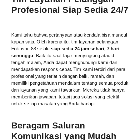
Profesional Siap Sedia 24/7
Kami tahu bahwa pertanyaan atau kendala bisa muncul
kapan saja. Oleh karena itu, tim layanan pelanggan
Fokusbet88 selalu
siap sedia 24 jam sehari, 7 hari
seminggu
. Baik itu saat fajar menyingsing atau di
tengah malam, Anda dapat menghubungi kami dan
mendapatkan respons cepat. Tim kami terdiri dari para
profesional yang terlatih dengan baik, ramah, dan
memiliki pengetahuan mendalam tentang semua produk
dan layanan yang kami tawarkan. Mereka tidak hanya
memberikan jawaban, tetapi juga solusi yang efektif
untuk setiap masalah yang Anda hadapi.
Beragam Saluran
Komunikasi yang Mudah