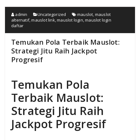
admin
Uncategorized
mauslot
,
mauslot
alternatif
,
mauslot link
,
mauslot login
,
mauslot login
daftar
Temukan Pola Terbaik Mauslot:
Strategi Jitu Raih Jackpot
Progresif
Temukan Pola
Terbaik Mauslot:
Strategi Jitu Raih
Jackpot Progresif