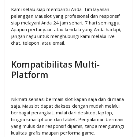
Kami selalu siap membantu Anda. Tim layanan
pelanggan Mauslot yang profesional dan responsif
siap melayani Anda 24 jam sehari, 7 hari seminggu.
Apapun pertanyaan atau kendala yang Anda hadapi,
jangan ragu untuk menghubungi kami melalui live
chat, telepon, atau email.
Kompatibilitas Multi-
Platform
Nikmati sensasi bermain slot kapan saja dan di mana
saja. Mauslot dapat diakses dengan mudah melalui
berbagai perangkat, mulai dari desktop, laptop,
hingga smartphone dan tablet. Pengalaman bermain
yang mulus dan responsif dijamin, tanpa mengurangi
kualitas grafis maupun performa game.