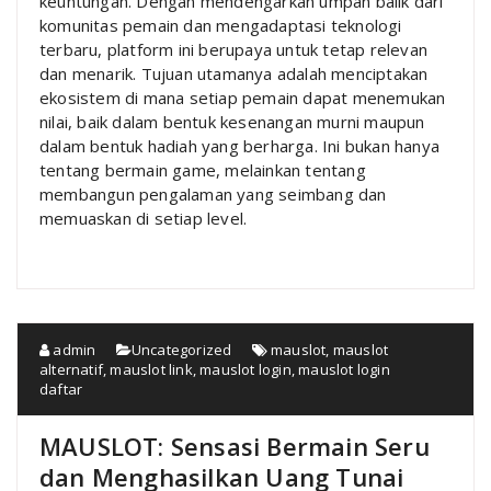
keuntungan. Dengan mendengarkan umpan balik dari
komunitas pemain dan mengadaptasi teknologi
terbaru, platform ini berupaya untuk tetap relevan
dan menarik. Tujuan utamanya adalah menciptakan
ekosistem di mana setiap pemain dapat menemukan
nilai, baik dalam bentuk kesenangan murni maupun
dalam bentuk hadiah yang berharga. Ini bukan hanya
tentang bermain game, melainkan tentang
membangun pengalaman yang seimbang dan
memuaskan di setiap level.
admin
Uncategorized
mauslot
,
mauslot
alternatif
,
mauslot link
,
mauslot login
,
mauslot login
daftar
MAUSLOT: Sensasi Bermain Seru
dan Menghasilkan Uang Tunai