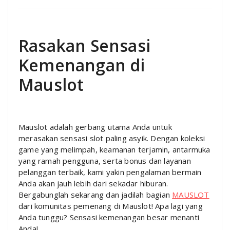
Rasakan Sensasi
Kemenangan di
Mauslot
Mauslot adalah gerbang utama Anda untuk
merasakan sensasi slot paling asyik. Dengan koleksi
game yang melimpah, keamanan terjamin, antarmuka
yang ramah pengguna, serta bonus dan layanan
pelanggan terbaik, kami yakin pengalaman bermain
Anda akan jauh lebih dari sekadar hiburan.
Bergabunglah sekarang dan jadilah bagian
MAUSLOT
dari komunitas pemenang di Mauslot! Apa lagi yang
Anda tunggu? Sensasi kemenangan besar menanti
Anda!