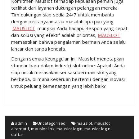
Komitmen Mauslot terhadap kepuasan pemain juga
terlihat dari layanan dukungan pelanggan mereka.
Tim dukungan siap sedia 24/7 untuk membantu
dengan pertanyaan atau masalah apa pun yang
MAUSLOT
mungkin Anda hadapi. Respon yang cepat
dan solusi yang efektif adalah prioritas,
MAUSLOT
memastikan bahwa pengalaman bermain Anda selalu
lancar dan tanpa kendala.
Dengan semua keunggulan ini, Mauslot menetapkan
standar baru dalam industri slot online. Apakah Anda
siap untuk merasakan sensasi bermain slot yang
berbeda, di mana keseruan bertemu dengan inovasi
untuk peluang kemenangan yang lebih baik?
admin
Uncategorized
mauslot
,
mauslot
alternatif
,
mauslot link
,
mauslot login
,
mauslot login
daftar