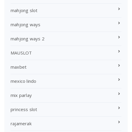
mahjong slot
mahjong ways
mahjong ways 2
MAUSLOT
maxbet
mexico lindo
mix parlay
princess slot
rajamerak