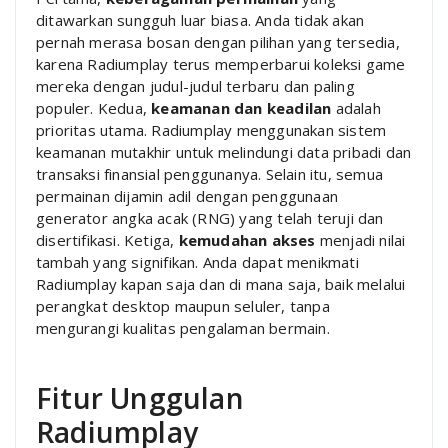
ditawarkan sungguh luar biasa. Anda tidak akan
pernah merasa bosan dengan pilihan yang tersedia,
karena Radiumplay terus memperbarui koleksi game
mereka dengan judul-judul terbaru dan paling
populer. Kedua,
keamanan dan keadilan
adalah
prioritas utama. Radiumplay menggunakan sistem
keamanan mutakhir untuk melindungi data pribadi dan
transaksi finansial penggunanya. Selain itu, semua
permainan dijamin adil dengan penggunaan
generator angka acak (RNG) yang telah teruji dan
disertifikasi. Ketiga,
kemudahan akses
menjadi nilai
tambah yang signifikan. Anda dapat menikmati
Radiumplay kapan saja dan di mana saja, baik melalui
perangkat desktop maupun seluler, tanpa
mengurangi kualitas pengalaman bermain.
Fitur Unggulan
Radiumplay