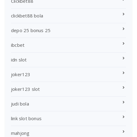
Clickbet88
clickbet88 bola
depo 25 bonus 25
ibcbet
idn slot
joker123
joker123 slot
judi bola
link slot bonus
mahjong