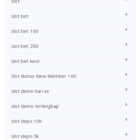
slot
slot bet
slot bet 100
slot bet 200
slot bet kecil
Slot Bonus New Member 100
slot demo hari ini
slot demo terlengkap
slot depo 10k
slot depo 5k