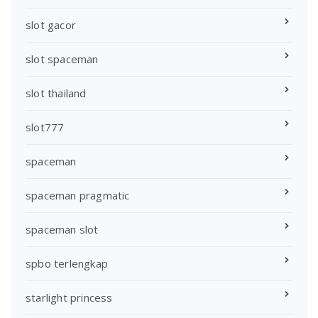
slot gacor
slot spaceman
slot thailand
slot777
spaceman
spaceman pragmatic
spaceman slot
spbo terlengkap
starlight princess