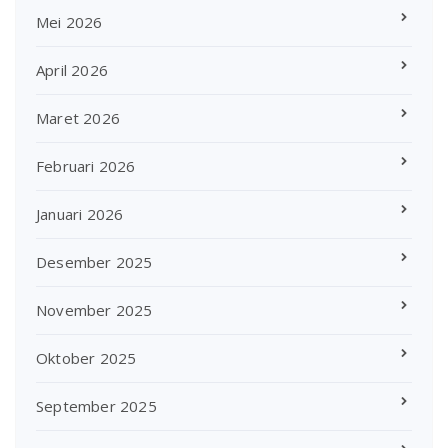
Mei 2026
April 2026
Maret 2026
Februari 2026
Januari 2026
Desember 2025
November 2025
Oktober 2025
September 2025