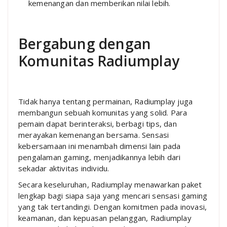
kemenangan dan memberikan nilai lebih.
Bergabung dengan
Komunitas Radiumplay
Tidak hanya tentang permainan, Radiumplay juga
membangun sebuah komunitas yang solid. Para
pemain dapat berinteraksi, berbagi tips, dan
merayakan kemenangan bersama. Sensasi
kebersamaan ini menambah dimensi lain pada
pengalaman gaming, menjadikannya lebih dari
sekadar aktivitas individu.
Secara keseluruhan, Radiumplay menawarkan paket
lengkap bagi siapa saja yang mencari sensasi gaming
yang tak tertandingi. Dengan komitmen pada inovasi,
keamanan, dan kepuasan pelanggan, Radiumplay