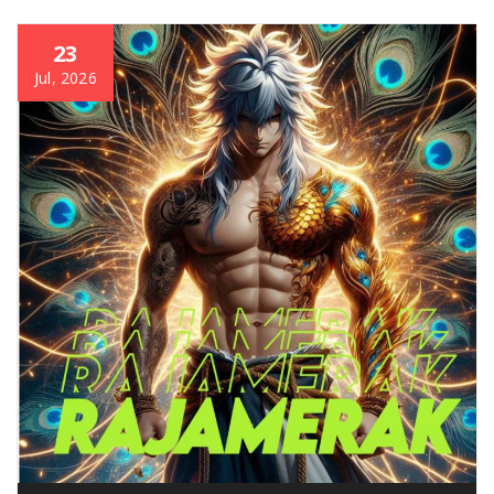
23
Jul, 2026