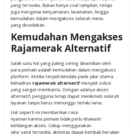
yang tersedia. Bukan hanya soal tampilan, tetapi
juga mengenai kenyamanan, keamanan, hingga
kemudahan dalam mengakses seluruh menu
yang disediakan.
Kemudahan Mengakses
Rajamerak Alternatif
Salah satu hal yang paling sering dinantikan oleh
para pemain adalah kemudahan dalam mengakses
platform. Ketika terjadi kendala pada jalur utama,
kehadiran
rajamerak alternatif
menjadi solusi
yang sangat membantu. Dengan adanya akses
alternatif, pengguna tetap dapat menikmati seluruh
layanan tanpa harus menunggu terlalu lama.
Hal seperti ini memberikan rasa
nyaman karena pemain tidak perlu khawatir
kehilangan akses. Cukup menggunakan
jalur yang tersedia, aktivitas dapat kembali berjalan