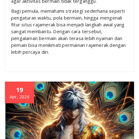
agar aktivitas bermain tidak terganggu.
Bagi pemula, memahami strategi sederhana seperti
pengaturan waktu, pola bermain, hingga mengenali
fitur situs rajamerak bisa menjadi langkah awal yang
sangat membantu. Dengan cara tersebut,
pengalaman bermain akan terasa lebih nyaman dan
pemain bisa menikmati permainan rajamerak dengan
lebih percaya diri.
19
Apr, 2026