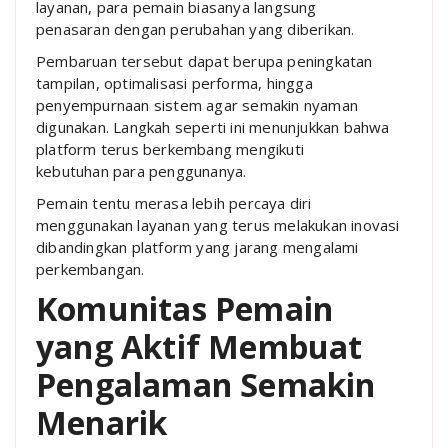
layanan, para pemain biasanya langsung
penasaran dengan perubahan yang diberikan.
Pembaruan tersebut dapat berupa peningkatan
tampilan, optimalisasi performa, hingga
penyempurnaan sistem agar semakin nyaman
digunakan. Langkah seperti ini menunjukkan bahwa
platform terus berkembang mengikuti
kebutuhan para penggunanya.
Pemain tentu merasa lebih percaya diri
menggunakan layanan yang terus melakukan inovasi
dibandingkan platform yang jarang mengalami
perkembangan.
Komunitas Pemain
yang Aktif Membuat
Pengalaman Semakin
Menarik