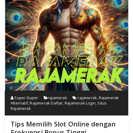
Super Duper
rajamerak
rajamerak
,
Rajamerak
Alternatif
,
Rajamerak Daftar
,
Rajamerak Login
,
Situs
Rajamerak
Tips Memilih Slot Online dengan
Frekuensi Bonus Tinggi