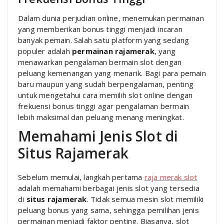
Dalam dunia perjudian online, menemukan permainan
yang memberikan bonus tinggi menjadi incaran
banyak pemain. Salah satu platform yang sedang
populer adalah
permainan rajamerak
, yang
menawarkan pengalaman bermain slot dengan
peluang kemenangan yang menarik. Bagi para pemain
baru maupun yang sudah berpengalaman, penting
untuk mengetahui cara memilih slot online dengan
frekuensi bonus tinggi agar pengalaman bermain
lebih maksimal dan peluang menang meningkat.
Memahami Jenis Slot di
Situs Rajamerak
Sebelum memulai, langkah pertama
raja merak slot
adalah memahami berbagai jenis slot yang tersedia
di
situs rajamerak
. Tidak semua mesin slot memiliki
peluang bonus yang sama, sehingga pemilihan jenis
permainan menjadi faktor penting. Biasanya, slot