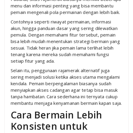
menu dan informasi penting yang bisa membantu
pemain mengenali pola permainan dengan lebih baik.
Contohnya seperti riwayat permainan, informasi
akun, hingga panduan dasar yang sering dilewatkan
pemula. Dengan memahami fitur tersebut, pemain
bisa lebih mudah menentukan strategi bermain yang
sesuai. Tidak heran jika pemain lama terlihat lebih
tenang karena mereka sudah memahami fungsi
setiap fitur yang ada.
Selain itu, penggunaan rajamerak alternatif juga
sering menjadi solusi ketika akses utama mengalami
kendala. Pemain berpengalaman biasanya sudah
menyiapkan akses cadangan agar tetap bisa masuk
tanpa hambatan. Cara sederhana ini ternyata cukup
membantu menjaga kenyamanan bermain kapan saja.
Cara Bermain Lebih
Konsisten untuk