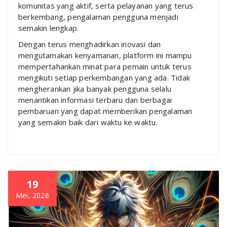
komunitas yang aktif, serta pelayanan yang terus
berkembang, pengalaman pengguna menjadi
semakin lengkap.
Dengan terus menghadirkan inovasi dan
mengutamakan kenyamanan, platform ini mampu
mempertahankan minat para pemain untuk terus
mengikuti setiap perkembangan yang ada. Tidak
mengherankan jika banyak pengguna selalu
menantikan informasi terbaru dan berbagai
pembaruan yang dapat memberikan pengalaman
yang semakin baik dari waktu ke waktu.
19
Mei, 2026