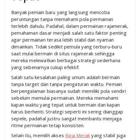
Banyak pemain baru yang langsung mencoba
peruntungan tanpa memahami pola permainan
terlebih dahulu. Padahal, dalam permainan rajamerak,
pemahaman dasar menjadi salah satu faktor penting
agar permainan terasa lebih stabil dan nyaman
dimainkan. Tidak sedikit pemula yang terburu-buru
saat mulai bermain di situs rajamerak sehingga
mereka melewatkan berbagai strategi sederhana
yang sebenarnya cukup efektif.
Salah satu kesalahan paling umum adalah bermain
tanpa target dan tanpa pengaturan waktu. Pemain
berpengalaman biasanya sudah memiliki pola sendiri
sebelum memulai permainan. Mereka memahami
kapan waktu yang tepat untuk bermain dan kapan
harus berhenti. Strategi seperti ini sering dianggap
sepele, padahal justru sangat membantu menjaga
ritme permainan tetap konsisten.
Selain itu, memilih akses
Raja Merak
yang stabil juga