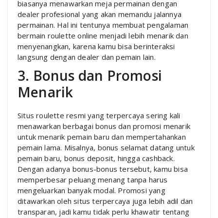
biasanya menawarkan meja permainan dengan
dealer profesional yang akan memandu jalannya
permainan. Hal ini tentunya membuat pengalaman
bermain roulette online menjadi lebih menarik dan
menyenangkan, karena kamu bisa berinteraksi
langsung dengan dealer dan pemain lain.
3. Bonus dan Promosi
Menarik
Situs roulette resmi yang terpercaya sering kali
menawarkan berbagai bonus dan promosi menarik
untuk menarik pemain baru dan mempertahankan
pemain lama. Misalnya, bonus selamat datang untuk
pemain baru, bonus deposit, hingga cashback.
Dengan adanya bonus-bonus tersebut, kamu bisa
memperbesar peluang menang tanpa harus
mengeluarkan banyak modal. Promosi yang
ditawarkan oleh situs terpercaya juga lebih adil dan
transparan, jadi kamu tidak perlu khawatir tentang