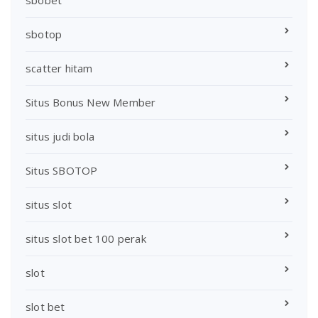
sbobet
sbotop
scatter hitam
Situs Bonus New Member
situs judi bola
Situs SBOTOP
situs slot
situs slot bet 100 perak
slot
slot bet