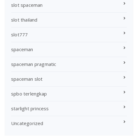
slot spaceman
slot thailand
slot777
spaceman
spaceman pragmatic
spaceman slot
spbo terlengkap
starlight princess
Uncategorized