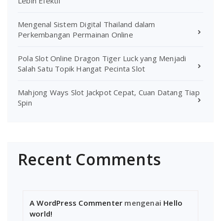
Lebih Efektif
Mengenal Sistem Digital Thailand dalam
Perkembangan Permainan Online
Pola Slot Online Dragon Tiger Luck yang Menjadi
Salah Satu Topik Hangat Pecinta Slot
Mahjong Ways Slot Jackpot Cepat, Cuan Datang Tiap
Spin
Recent Comments
A WordPress Commenter
mengenai
Hello
world!