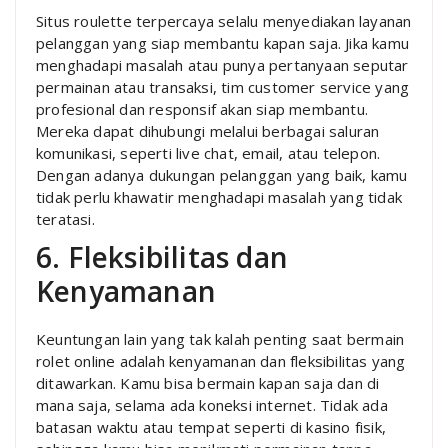
Situs roulette terpercaya selalu menyediakan layanan
pelanggan yang siap membantu kapan saja. Jika kamu
menghadapi masalah atau punya pertanyaan seputar
permainan atau transaksi, tim customer service yang
profesional dan responsif akan siap membantu.
Mereka dapat dihubungi melalui berbagai saluran
komunikasi, seperti live chat, email, atau telepon.
Dengan adanya dukungan pelanggan yang baik, kamu
tidak perlu khawatir menghadapi masalah yang tidak
teratasi.
6. Fleksibilitas dan
Kenyamanan
Keuntungan lain yang tak kalah penting saat bermain
rolet online adalah kenyamanan dan fleksibilitas yang
ditawarkan. Kamu bisa bermain kapan saja dan di
mana saja, selama ada koneksi internet. Tidak ada
batasan waktu atau tempat seperti di kasino fisik,