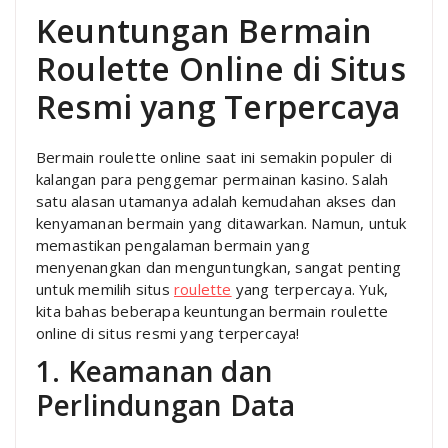
Keuntungan Bermain
Roulette Online di Situs
Resmi yang Terpercaya
Bermain roulette online saat ini semakin populer di
kalangan para penggemar permainan kasino. Salah
satu alasan utamanya adalah kemudahan akses dan
kenyamanan bermain yang ditawarkan. Namun, untuk
memastikan pengalaman bermain yang
menyenangkan dan menguntungkan, sangat penting
untuk memilih situs
roulette
yang terpercaya. Yuk,
kita bahas beberapa keuntungan bermain roulette
online di situs resmi yang terpercaya!
1. Keamanan dan
Perlindungan Data