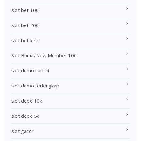
slot bet 100
slot bet 200
slot bet kecil
Slot Bonus New Member 100
slot demo hari ini
slot demo terlengkap
slot depo 10k
slot depo 5k
slot gacor