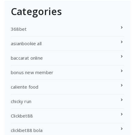
Categories
368bet
asianbookie all
baccarat online
bonus new member
caliente food
chicky run
Clickbet88
clickbet88 bola