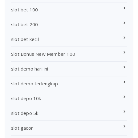
slot bet 100
slot bet 200
slot bet kecil
Slot Bonus New Member 100
slot demo hari ini
slot demo terlengkap
slot depo 10k
slot depo 5k
slot gacor