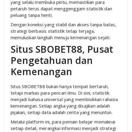
yang selalu membuka pintu, memastikan para
petaruh terus dapat menggenggam statistik dan
peluang tanpa henti.
Dengan koneksi yang stabil dan akses tanpa batas,
strategi berbasis statistik tetap terjaga,
memuluskan langkah menuju kemenangan sejati.
Situs SBOBET88, Pusat
Pengetahuan dan
Kemenangan
Situs SBOBET88 bukan hanya tempat bertaruh,
tetapi markas para pencari ilmu. Di sini, statistik
menjadi bahasa universal yang membisikkan rahasia
kemenangan. Setiap angka yang disajikan adalah
pijakan, setiap data adalah cerita yang menuntun.
Melalui platform ini, para pemain belajar memaknai
setiap detail, merangkai informasi menjadi strategi