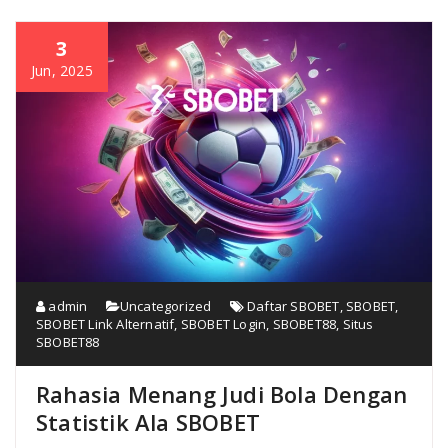
3
Jun, 2025
admin
Uncategorized
Daftar SBOBET
,
SBOBET
,
SBOBET Link Alternatif
,
SBOBET Login
,
SBOBET88
,
Situs
SBOBET88
Rahasia Menang Judi Bola Dengan
Statistik Ala SBOBET