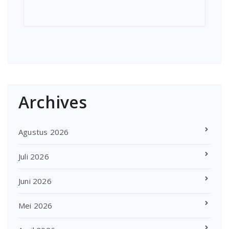
Archives
Agustus 2026
Juli 2026
Juni 2026
Mei 2026