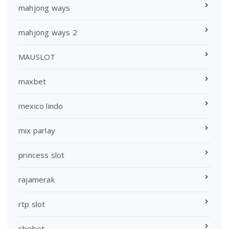
mahjong ways
mahjong ways 2
MAUSLOT
maxbet
mexico lindo
mix parlay
princess slot
rajamerak
rtp slot
sbobet