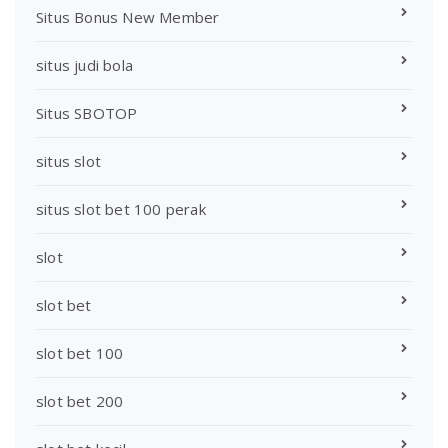
Situs Bonus New Member
situs judi bola
Situs SBOTOP
situs slot
situs slot bet 100 perak
slot
slot bet
slot bet 100
slot bet 200