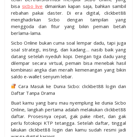
bisa
sicbo live
dimainkan kapan saja, bahkan sambil
rebahan pakai daster. Di era digital, clickbet88
menghadirkan Sicbo dengan tampilan yang
menggoda dan fitur yang bikin pemain betah
berlama-lama.
Sicbo Online bukan cuma soal lempar dadu, tapi juga
soal strategi, insting, dan kadang… nasib baik yang
datang setelah nyeduh kopi. Dengan tiga dadu yang
dilempar secara virtual, pemain bisa menebak hasil
kombinasi angka dan meraih kemenangan yang bikin
saldo e-wallet senyum lebar.
Cara Masuk ke Dunia Sicbo: clickbet88 login dan
Daftar Tanpa Drama
Buat kamu yang baru mau nyemplung ke dunia Sicbo
Online, langkah pertama adalah melakukan clickbet88
daftar. Prosesnya cepat, gak pake ribet, dan gak
perlu fotokopi KTP tetangga. Setelah daftar, tinggal
lakukan clickbet88 login dan kamu sudah resmi jadi
warga digital kasino!