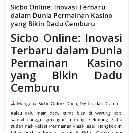
Sicbo Online: Inovasi Terbaru
dalam Dunia Permainan Kasino
yang Bikin Dadu Cemburu
Sicbo Online: Inovasi
Terbaru dalam Dunia
Permainan Kasino
yang Bikin Dadu
Cemburu
Mengenal Sicbo Online: Dadu, Digital, dan Drama
Kalau dulu main dadu cuma bisa di warung kopi
sambil nunggu gorengan mateng, sekarang Sicbo
sudah naik kelas! Permainan klasik asal Tiongkok ini
telah bertransformasi menjadi Sicbo Online yang