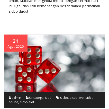
aman. Mulailah mengelola modal dengan cermat hari
ini juga, dan raih kemenangan besar dalam permainan
sicbo dadu!
31
Agu, 2025
admin
Uncategorized
sicbo
,
sicbo live
,
sicbo
online
,
sicbo slot