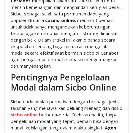
Ceriabet
merupakan salah satu kunci utama untuk
meraih kemenangan dan menghindari kerugian besar.
Sicbo, sebagai salah satu permainan dadu yang
populer di dunia
casino online
, menuntut pemain
untuk tidak hanya mengandalkan keberuntungan,
tetapi juga kemampuan mengatur strategi finansial
dengan baik. Dalam artikel ini, akan dibahas secara
ekspositori tentang bagaimana cara mengelola
modal secara efektif saat bermain sicbo di Ceriabet,
agar pengalaman bermain semakin menguntungkan
dan menyenangkan.
Pentingnya Pengelolaan
Modal dalam Sicbo Online
Sicbo dadu adalah permainan dengan berbagai jenis
taruhan yang menawarkan peluang menang dan risiko
sicbo online
berbeda-beda. Oleh karena itu, tanpa
pengelolaan modal yang tepat, pemain bisa dengan
mudah kehilangan uang dalam waktu singkat.
Agen