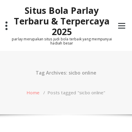
Skip
Situs Bola Parlay
to
content
Terbaru & Terpercaya
2025
parlay merupakan situs judi bola terbaik yang mempunyai
hadiah besar
Tag Archives: sicbo online
Home
/
Posts tagged "sicbo online"