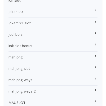
idn slot
joker123
joker123 slot
judi bola
link slot bonus
mahjong
mahjong slot
mahjong ways
mahjong ways 2
MAUSLOT