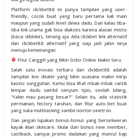
Platform clickbet88 ini punya tampilan yang user-
friendly, cocok buat yang baru pertama kali main
maupun yang sudah level dewa dadu. Dan kalau tiba-
tiba link utama gak bisa diakses karena alasan mistis
(baca: diblokir), tenang aja. Ada clickbet link alternatif
dan clickbet88 alternatif yang siap jadi jalan ninja
menuju kemenangan.
Fitur Canggih yang Bikin Sicbo Online Makin Seru
Salah satu inovasi terbaru dari clickbet88 adalah
tampilan live dealer yang bikin suasana makin mirip
kasino sungguhan. Kamu bisa lihat mbak-mbak cantik
lempar dadu sambil senyum tipis, seolah bilang,
“Yakin mau pasang besar?” Selain itu, ada statistik
permainan, history taruhan, dan fitur auto-bet buat
yang suka multitasking sambil nonton sinetron.
Dan jangan lupakan bonus-bonus yang berseliweran
kayak iklan skincare. Mulai dari bonus new member,
cashback, sampai promo dadakan yang muncul tiap