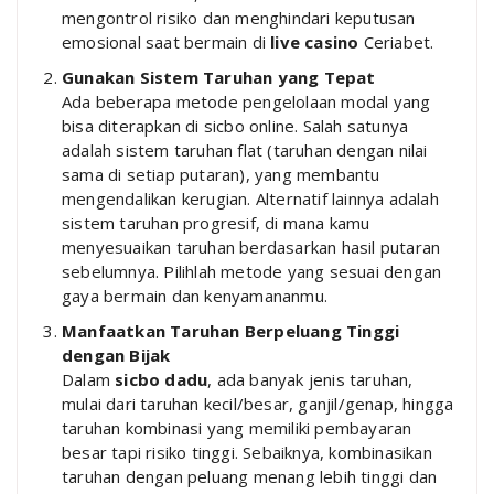
mengontrol risiko dan menghindari keputusan
emosional saat bermain di
live casino
Ceriabet.
Gunakan Sistem Taruhan yang Tepat
Ada beberapa metode pengelolaan modal yang
bisa diterapkan di sicbo online. Salah satunya
adalah sistem taruhan flat (taruhan dengan nilai
sama di setiap putaran), yang membantu
mengendalikan kerugian. Alternatif lainnya adalah
sistem taruhan progresif, di mana kamu
menyesuaikan taruhan berdasarkan hasil putaran
sebelumnya. Pilihlah metode yang sesuai dengan
gaya bermain dan kenyamananmu.
Manfaatkan Taruhan Berpeluang Tinggi
dengan Bijak
Dalam
sicbo dadu
, ada banyak jenis taruhan,
mulai dari taruhan kecil/besar, ganjil/genap, hingga
taruhan kombinasi yang memiliki pembayaran
besar tapi risiko tinggi. Sebaiknya, kombinasikan
taruhan dengan peluang menang lebih tinggi dan