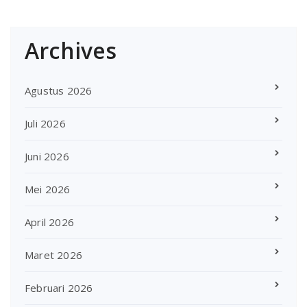
Archives
Agustus 2026
Juli 2026
Juni 2026
Mei 2026
April 2026
Maret 2026
Februari 2026