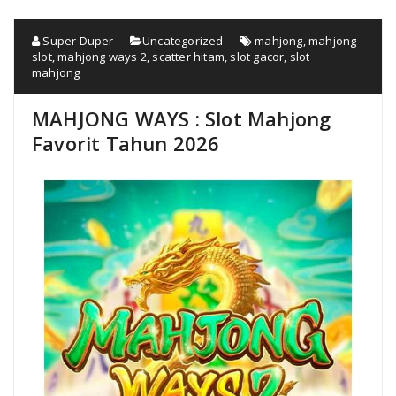
Super Duper
Uncategorized
mahjong
,
mahjong
slot
,
mahjong ways 2
,
scatter hitam
,
slot gacor
,
slot
mahjong
MAHJONG WAYS : Slot Mahjong
Favorit Tahun 2026