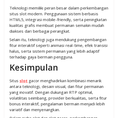
Teknologi memiliki peran besar dalam perkembangan
situs slot modern. Penggunaan sistem berbasis
HTML5, integrasi mobile-friendly, serta peningkatan
kualitas grafis membuat permainan semakin mudah
diakses dari berbagai perangkat.
Selain itu, teknologi juga mendukung pengembangan
fitur interaktif seperti animasi real-time, efek transisi
halus, serta sistem permainan yang lebih adaptif
terhadap gaya bermain pengguna.
Kesimpulan
Situs
slot
gacor menghadirkan kombinasi menarik
antara teknologi, desain visual, dan fitur permainan
yang inovatif. Dengan dukungan RTP optimal,
volatilitas seimbang, provider berkualitas, serta fitur
bonus interaktif, pengalaman bermain menjadi lebih
variatif dan menyenangkan.
Dalam niche slot dan slot gacor, perkembangan