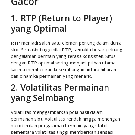
Gacor
1. RTP (Return to Player)
yang Optimal
RTP menjadi salah satu elemen penting dalam dunia
slot. Semakin tinggi nilai RTP, semakin besar peluang
pengalaman bermain yang terasa konsisten. Situs
dengan RTP optimal sering menjadi pilihan utama
karena memberikan keseimbangan antara hiburan
dan dinamika permainan yang menarik.
2. Volatilitas Permainan
yang Seimbang
Volatilitas menggambarkan pola hasil dalam
permainan slot. Volatilitas rendah hingga menengah
memberikan pengalaman bermain yang stabil,
sementara volatilitas tinggi memberikan sensasi