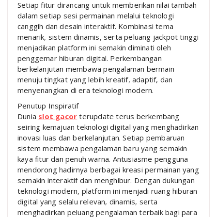
Setiap fitur dirancang untuk memberikan nilai tambah
dalam setiap sesi permainan melalui teknologi
canggih dan desain interaktif. Kombinasi tema
menarik, sistem dinamis, serta peluang jackpot tinggi
menjadikan platform ini semakin diminati oleh
penggemar hiburan digital. Perkembangan
berkelanjutan membawa pengalaman bermain
menuju tingkat yang lebih kreatif, adaptif, dan
menyenangkan di era teknologi modern.
Penutup Inspiratif
Dunia
slot gacor
terupdate terus berkembang
seiring kemajuan teknologi digital yang menghadirkan
inovasi luas dan berkelanjutan. Setiap pembaruan
sistem membawa pengalaman baru yang semakin
kaya fitur dan penuh warna. Antusiasme pengguna
mendorong hadirnya berbagai kreasi permainan yang
semakin interaktif dan menghibur. Dengan dukungan
teknologi modern, platform ini menjadi ruang hiburan
digital yang selalu relevan, dinamis, serta
menghadirkan peluang pengalaman terbaik bagi para