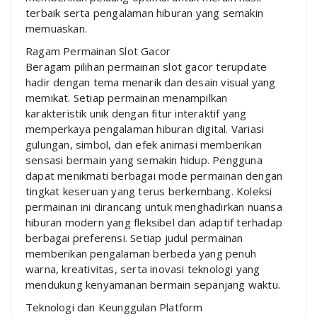
terbaik serta pengalaman hiburan yang semakin
memuaskan.
Ragam Permainan Slot Gacor
Beragam pilihan permainan slot gacor terupdate
hadir dengan tema menarik dan desain visual yang
memikat. Setiap permainan menampilkan
karakteristik unik dengan fitur interaktif yang
memperkaya pengalaman hiburan digital. Variasi
gulungan, simbol, dan efek animasi memberikan
sensasi bermain yang semakin hidup. Pengguna
dapat menikmati berbagai mode permainan dengan
tingkat keseruan yang terus berkembang. Koleksi
permainan ini dirancang untuk menghadirkan nuansa
hiburan modern yang fleksibel dan adaptif terhadap
berbagai preferensi. Setiap judul permainan
memberikan pengalaman berbeda yang penuh
warna, kreativitas, serta inovasi teknologi yang
mendukung kenyamanan bermain sepanjang waktu.
Teknologi dan Keunggulan Platform