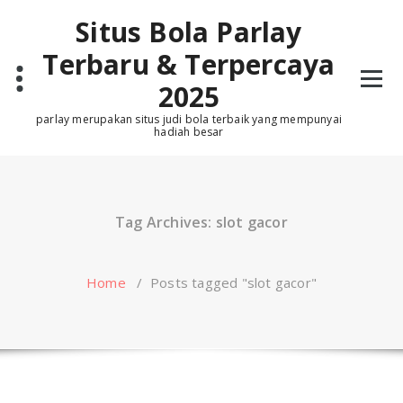
Skip
Situs Bola Parlay
to
content
Terbaru & Terpercaya
2025
parlay merupakan situs judi bola terbaik yang mempunyai
hadiah besar
Tag Archives: slot gacor
Home
/
Posts tagged "slot gacor"