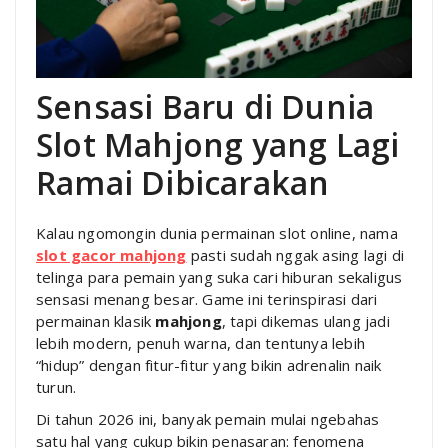
Sensasi Baru di Dunia
Slot Mahjong yang Lagi
Ramai Dibicarakan
Kalau ngomongin dunia permainan slot online, nama
slot gacor mahjong
pasti sudah nggak asing lagi di
telinga para pemain yang suka cari hiburan sekaligus
sensasi menang besar. Game ini terinspirasi dari
permainan klasik
mahjong
, tapi dikemas ulang jadi
lebih modern, penuh warna, dan tentunya lebih
“hidup” dengan fitur-fitur yang bikin adrenalin naik
turun.
Di tahun 2026 ini, banyak pemain mulai ngebahas
satu hal yang cukup bikin penasaran: fenomena