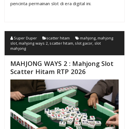
pencinta permainan slot di era digital ini.
Super Duper
scatter hitam
mahjong
,
mahjong
slot
,
mahjong ways 2
,
scatter hitam
,
slot gacor
,
slot
mahjong
MAHJONG WAYS 2 : Mahjong Slot
Scatter Hitam RTP 2026