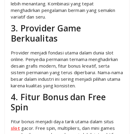
lebih menantang. Kombinasi yang tepat
menghadirkan pengalaman bermain yang semakin
variatif dan seru.
3. Provider Game
Berkualitas
Provider menjadi fondasi utama dalam dunia slot
online. Penyedia permainan ternama menghadirkan
desain grafis modern, fitur bonus kreatif, serta
sistem permainan yang terus diperbarui. Nama-nama
besar dalam industri ini sering menjadi pilihan utama
karena kualitas yang konsisten.
4. Fitur Bonus dan Free
Spin
Fitur bonus menjadi daya tarik utama dalam situs
slot
gacor. Free spin, multipliers, dan mini games