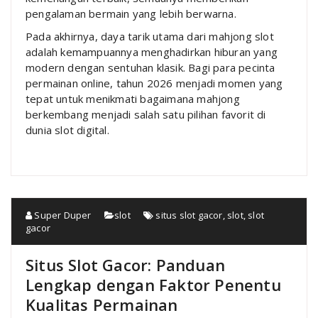
pengalaman bermain yang lebih berwarna.
Pada akhirnya, daya tarik utama dari mahjong slot
adalah kemampuannya menghadirkan hiburan yang
modern dengan sentuhan klasik. Bagi para pecinta
permainan online, tahun 2026 menjadi momen yang
tepat untuk menikmati bagaimana mahjong
berkembang menjadi salah satu pilihan favorit di
dunia slot digital.
Super Duper
slot
situs slot gacor
,
slot
,
slot
gacor
Situs Slot Gacor: Panduan
Lengkap dengan Faktor Penentu
Kualitas Permainan