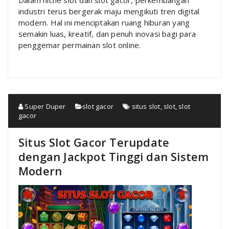
industri terus bergerak maju mengikuti tren digital
modern. Hal ini menciptakan ruang hiburan yang
semakin luas, kreatif, dan penuh inovasi bagi para
penggemar permainan slot online.
Super Duper
slot gacor
situs slot
,
slot
,
slot
gacor
Situs Slot Gacor Terupdate
dengan Jackpot Tinggi dan Sistem
Modern