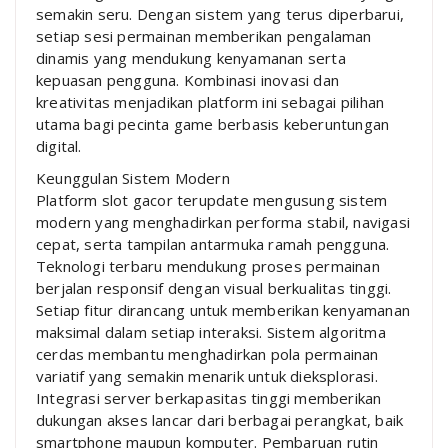
semakin seru. Dengan sistem yang terus diperbarui,
setiap sesi permainan memberikan pengalaman
dinamis yang mendukung kenyamanan serta
kepuasan pengguna. Kombinasi inovasi dan
kreativitas menjadikan platform ini sebagai pilihan
utama bagi pecinta game berbasis keberuntungan
digital.
Keunggulan Sistem Modern
Platform slot gacor terupdate mengusung sistem
modern yang menghadirkan performa stabil, navigasi
cepat, serta tampilan antarmuka ramah pengguna.
Teknologi terbaru mendukung proses permainan
berjalan responsif dengan visual berkualitas tinggi.
Setiap fitur dirancang untuk memberikan kenyamanan
maksimal dalam setiap interaksi. Sistem algoritma
cerdas membantu menghadirkan pola permainan
variatif yang semakin menarik untuk dieksplorasi.
Integrasi server berkapasitas tinggi memberikan
dukungan akses lancar dari berbagai perangkat, baik
smartphone maupun komputer. Pembaruan rutin