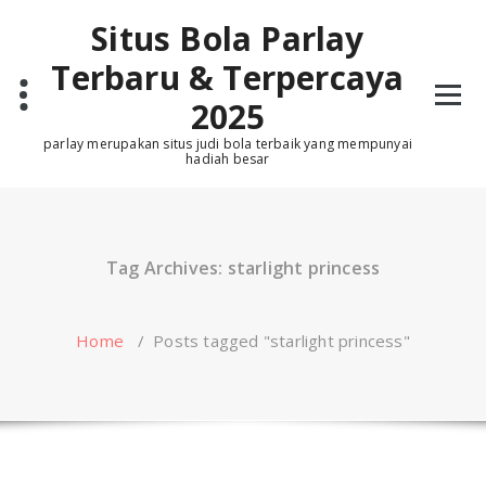
Skip
Situs Bola Parlay
to
content
Terbaru & Terpercaya
2025
parlay merupakan situs judi bola terbaik yang mempunyai
hadiah besar
Tag Archives: starlight princess
Home
/
Posts tagged "starlight princess"