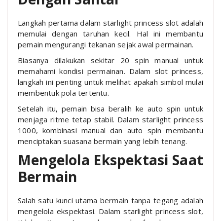
Langkah pertama dalam starlight princess slot adalah
memulai dengan taruhan kecil. Hal ini membantu
pemain mengurangi tekanan sejak awal permainan.
Biasanya dilakukan sekitar 20 spin manual untuk
memahami kondisi permainan. Dalam slot princess,
langkah ini penting untuk melihat apakah simbol mulai
membentuk pola tertentu.
Setelah itu, pemain bisa beralih ke auto spin untuk
menjaga ritme tetap stabil. Dalam starlight princess
1000, kombinasi manual dan auto spin membantu
menciptakan suasana bermain yang lebih tenang.
Mengelola Ekspektasi Saat
Bermain
Salah satu kunci utama bermain tanpa tegang adalah
mengelola ekspektasi. Dalam starlight princess slot,