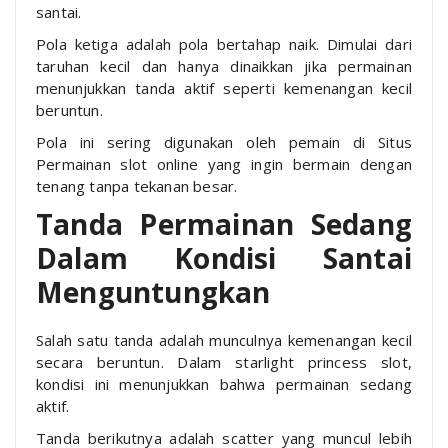
santai.
Pola ketiga adalah pola bertahap naik. Dimulai dari
taruhan kecil dan hanya dinaikkan jika permainan
menunjukkan tanda aktif seperti kemenangan kecil
beruntun.
Pola ini sering digunakan oleh pemain di Situs
Permainan slot online yang ingin bermain dengan
tenang tanpa tekanan besar.
Tanda Permainan Sedang
Dalam Kondisi Santai
Menguntungkan
Salah satu tanda adalah munculnya kemenangan kecil
secara beruntun. Dalam starlight princess slot,
kondisi ini menunjukkan bahwa permainan sedang
aktif.
Tanda berikutnya adalah scatter yang muncul lebih