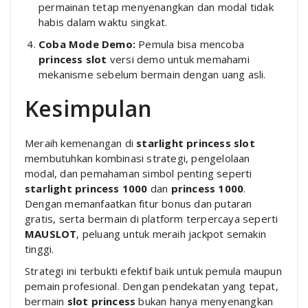
permainan tetap menyenangkan dan modal tidak
habis dalam waktu singkat.
Coba Mode Demo:
Pemula bisa mencoba
princess slot
versi demo untuk memahami
mekanisme sebelum bermain dengan uang asli.
Kesimpulan
Meraih kemenangan di
starlight princess slot
membutuhkan kombinasi strategi, pengelolaan
modal, dan pemahaman simbol penting seperti
starlight princess 1000
dan
princess 1000
.
Dengan memanfaatkan fitur bonus dan putaran
gratis, serta bermain di platform terpercaya seperti
MAUSLOT
, peluang untuk meraih jackpot semakin
tinggi.
Strategi ini terbukti efektif baik untuk pemula maupun
pemain profesional. Dengan pendekatan yang tepat,
bermain
slot princess
bukan hanya menyenangkan