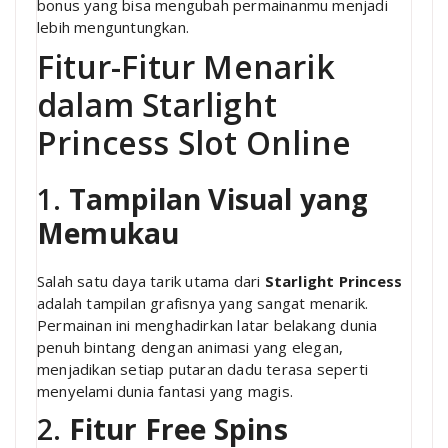
bonus yang bisa mengubah permainanmu menjadi
lebih menguntungkan.
Fitur-Fitur Menarik
dalam Starlight
Princess Slot Online
1.
Tampilan Visual yang
Memukau
Salah satu daya tarik utama dari
Starlight Princess
adalah tampilan grafisnya yang sangat menarik.
Permainan ini menghadirkan latar belakang dunia
penuh bintang dengan animasi yang elegan,
menjadikan setiap putaran dadu terasa seperti
menyelami dunia fantasi yang magis.
2.
Fitur Free Spins