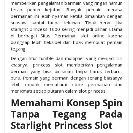
memberikan pengalaman bermain yang ringan namun
tetap penuh kejutan. Banyak pemain merasa
permainan ini lebih nyaman ketika dimainkan dengan
suasana santai tanpa tekanan. Tidak heran jika
starlight princess 1000 sering menjadi pilihan utama
di berbagai Situs Permainan slot online karena
dianggap lebih fleksibel dan tidak membuat pemain
tegang.
Dengan fitur tumble dan multiplier yang menjadi ciri
khasnya, princess slot memberikan pengalaman
bermain yang bisa dinikmati tanpa harus terburu-
buru. Pemain yang bermain dengan tenang biasanya
lebih mudah memahami ritme permainan dan
menikmati setiap putaran dalam slot princess.
Memahami Konsep Spin
Tanpa Tegang Pada
Starlight Princess Slot