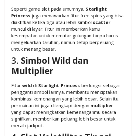
Seperti game slot pada umumnya,
Starlight
Princess
juga menawarkan fitur free spins yang bisa
diaktifkan ketika tiga atau lebih simbol
scatter
muncul di layar. Fitur ini memberikan kamu
kesempatan untuk memutar gulungan tanpa harus
mengeluarkan taruhan, namun tetap berpeluang
untuk menang besar.
3.
Simbol Wild dan
Multiplier
Fitur
wild
di
Starlight Princess
berfungsi sebagai
pengganti simbol lainnya, membantu menciptakan
kombinasi kemenangan yang lebih besar. Selain itu,
permainan ini juga dilengkapi dengan
multiplier
yang dapat meningkatkan kemenanganmu secara
signifikan, memberikan peluang lebih besar untuk
meraih jackpot.