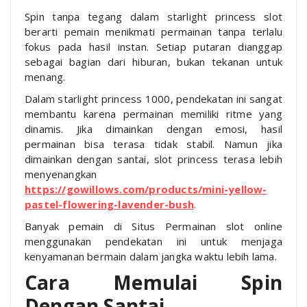
Spin tanpa tegang dalam starlight princess slot
berarti pemain menikmati permainan tanpa terlalu
fokus pada hasil instan. Setiap putaran dianggap
sebagai bagian dari hiburan, bukan tekanan untuk
menang.
Dalam starlight princess 1000, pendekatan ini sangat
membantu karena permainan memiliki ritme yang
dinamis. Jika dimainkan dengan emosi, hasil
permainan bisa terasa tidak stabil. Namun jika
dimainkan dengan santai, slot princess terasa lebih
menyenangkan
https://gowillows.com/products/mini-yellow-
pastel-flowering-lavender-bush
.
Banyak pemain di Situs Permainan slot online
menggunakan pendekatan ini untuk menjaga
kenyamanan bermain dalam jangka waktu lebih lama.
Cara Memulai Spin
Dengan Santai