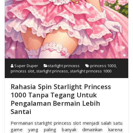
Super Duper
starlight princess
princess 1000
,
princess slot
,
starlight princess
,
starlight princess 1000
Rahasia Spin Starlight Princess
1000 Tanpa Tegang Untuk
Pengalaman Bermain Lebih
Santai
Permainan starlight princess slot menjadi salah satu
game yang paling banyak dimainkan karena