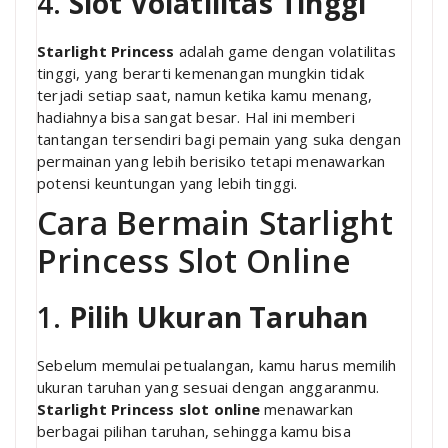
4.
Slot Volatilitas Tinggi
Starlight Princess
adalah game dengan volatilitas
tinggi, yang berarti kemenangan mungkin tidak
terjadi setiap saat, namun ketika kamu menang,
hadiahnya bisa sangat besar. Hal ini memberi
tantangan tersendiri bagi pemain yang suka dengan
permainan yang lebih berisiko tetapi menawarkan
potensi keuntungan yang lebih tinggi.
Cara Bermain Starlight
Princess Slot Online
1.
Pilih Ukuran Taruhan
Sebelum memulai petualangan, kamu harus memilih
ukuran taruhan yang sesuai dengan anggaranmu.
Starlight Princess slot online
menawarkan
berbagai pilihan taruhan, sehingga kamu bisa