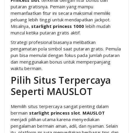
Princess slot
terkenal dengan fitur bonus dan
putaran gratisnya. Pemain yang mampu
memanfaatkan fitur ini secara maksimal memiliki
peluang lebih tinggi untuk mendapatkan jackpot.
Misalnya,
starlight princess 1000
lebih mudah
muncul ketika putaran gratis aktif.
Strategi profesional biasanya melibatkan
pengamatan pola simbol saat putaran gratis. Pemula
pun bisa memulai dengan fokus pada jumlah putaran
dan menggunakan bonus untuk memperpanjang
waktu bermain.
Pilih Situs Terpercaya
Seperti MAUSLOT
Memilih situs terpercaya sangat penting dalam
bermain
starlight princess slot
.
MAUSLOT
menjadi pilihan utama karena menyediakan
pengalaman bermain aman, adil, dan nyaman. Selain
itu, platform ini juga menyediakan berbagai tips dan