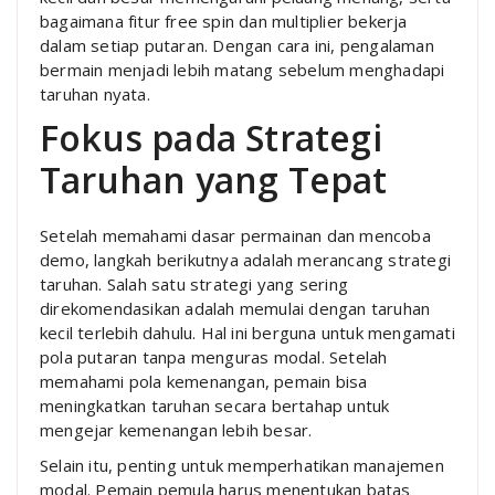
bagaimana fitur free spin dan multiplier bekerja
dalam setiap putaran. Dengan cara ini, pengalaman
bermain menjadi lebih matang sebelum menghadapi
taruhan nyata.
Fokus pada Strategi
Taruhan yang Tepat
Setelah memahami dasar permainan dan mencoba
demo, langkah berikutnya adalah merancang strategi
taruhan. Salah satu strategi yang sering
direkomendasikan adalah memulai dengan taruhan
kecil terlebih dahulu. Hal ini berguna untuk mengamati
pola putaran tanpa menguras modal. Setelah
memahami pola kemenangan, pemain bisa
meningkatkan taruhan secara bertahap untuk
mengejar kemenangan lebih besar.
Selain itu, penting untuk memperhatikan manajemen
modal. Pemain pemula harus menentukan batas