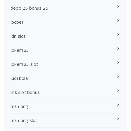
depo 25 bonus 25
ibcbet
idn slot
joker123
joker123 slot
judi bola
link slot bonus
mahjong
mahjong slot