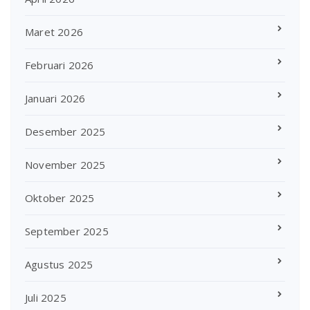
Maret 2026
Februari 2026
Januari 2026
Desember 2025
November 2025
Oktober 2025
September 2025
Agustus 2025
Juli 2025