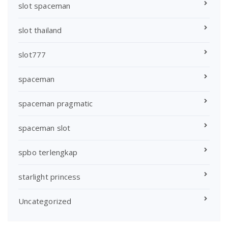
slot spaceman
slot thailand
slot777
spaceman
spaceman pragmatic
spaceman slot
spbo terlengkap
starlight princess
Uncategorized