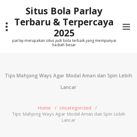
Skip
Situs Bola Parlay
to
content
Terbaru & Terpercaya
2025
parlay merupakan situs judi bola terbaik yang mempunyai
hadiah besar
Tips Mahjong Ways Agar Modal Aman dan Spin Lebih
Lancar
Home
/
Uncategorized
/
Tips Mahjong Ways Agar Modal Aman dan Spin Lebih
Lancar