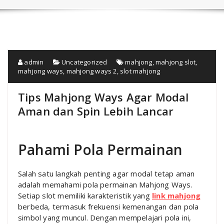
admin
Uncategorized
mahjong
,
mahjong slot
,
mahjong ways
,
mahjong ways 2
,
slot mahjong
Tips Mahjong Ways Agar Modal
Aman dan Spin Lebih Lancar
Pahami Pola Permainan
Salah satu langkah penting agar modal tetap aman
adalah memahami pola permainan Mahjong Ways.
Setiap slot memiliki karakteristik yang
link mahjong
berbeda, termasuk frekuensi kemenangan dan pola
simbol yang muncul. Dengan mempelajari pola ini,