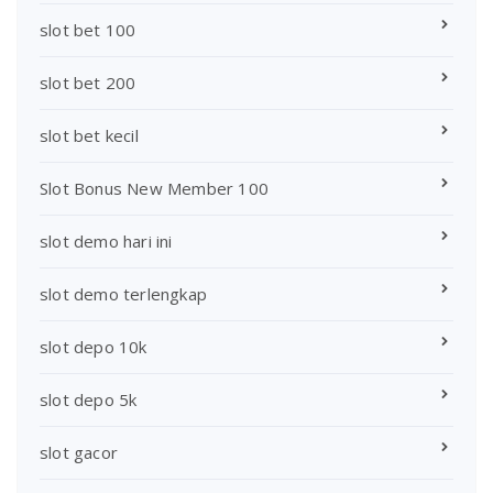
slot bet 100
slot bet 200
slot bet kecil
Slot Bonus New Member 100
slot demo hari ini
slot demo terlengkap
slot depo 10k
slot depo 5k
slot gacor