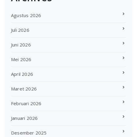
Agustus 2026
Juli 2026
Juni 2026
Mei 2026
April 2026
Maret 2026
Februari 2026
Januari 2026
Desember 2025