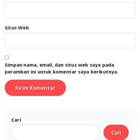
Situs Web
Simpan nama, email, dan situs web saya pada
peramban ini untuk komentar saya berikutnya.
Cari
Cari