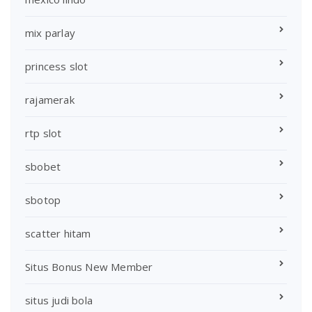
mix parlay
princess slot
rajamerak
rtp slot
sbobet
sbotop
scatter hitam
Situs Bonus New Member
situs judi bola