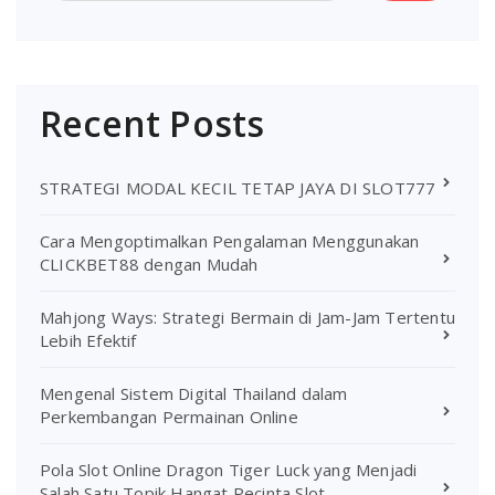
Recent Posts
STRATEGI MODAL KECIL TETAP JAYA DI SLOT777
Cara Mengoptimalkan Pengalaman Menggunakan
CLICKBET88 dengan Mudah
Mahjong Ways: Strategi Bermain di Jam-Jam Tertentu
Lebih Efektif
Mengenal Sistem Digital Thailand dalam
Perkembangan Permainan Online
Pola Slot Online Dragon Tiger Luck yang Menjadi
Salah Satu Topik Hangat Pecinta Slot