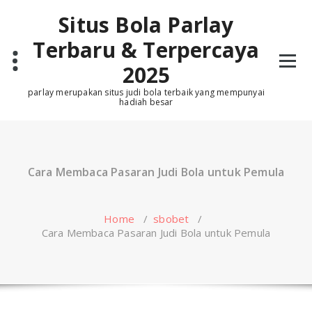
Skip
Situs Bola Parlay
to
content
Terbaru & Terpercaya
2025
parlay merupakan situs judi bola terbaik yang mempunyai
hadiah besar
Cara Membaca Pasaran Judi Bola untuk Pemula
Home
/
sbobet
/
Cara Membaca Pasaran Judi Bola untuk Pemula