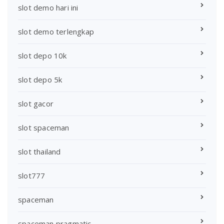
slot demo hari ini
slot demo terlengkap
slot depo 10k
slot depo 5k
slot gacor
slot spaceman
slot thailand
slot777
spaceman
spaceman pragmatic