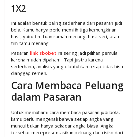
1X2
Ini adalah bentuk paling sederhana dari pasaran judi
bola. Kamu hanya perlu memilih tiga kemungkinan
hasil, yaitu tim tuan rumah menang, hasil seri, atau
tim tamu menang.
Pasaran
link sbobet
ini sering jadi pilihan pemula
karena mudah dipahami. Tapi justru karena
sederhana, analisis yang dibutuhkan tetap tidak bisa
dianggap remeh.
Cara Membaca Peluang
dalam Pasaran
Untuk memahami cara membaca pasaran judi bola,
kamu perlu mengenali bahwa setiap angka yang
muncul bukan hanya sekadar angka biasa. Angka
tersebut merepresentasikan peluang dan risiko dari