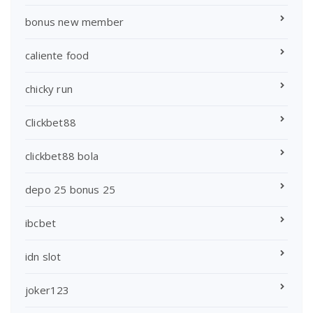
bonus new member
caliente food
chicky run
Clickbet88
clickbet88 bola
depo 25 bonus 25
ibcbet
idn slot
joker123