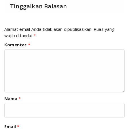
Tinggalkan Balasan
Alamat email Anda tidak akan dipublikasikan.
Ruas yang
wajib ditandai
*
Komentar
*
Nama
*
Email
*