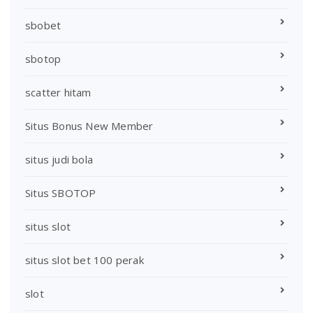
sbobet
sbotop
scatter hitam
Situs Bonus New Member
situs judi bola
Situs SBOTOP
situs slot
situs slot bet 100 perak
slot