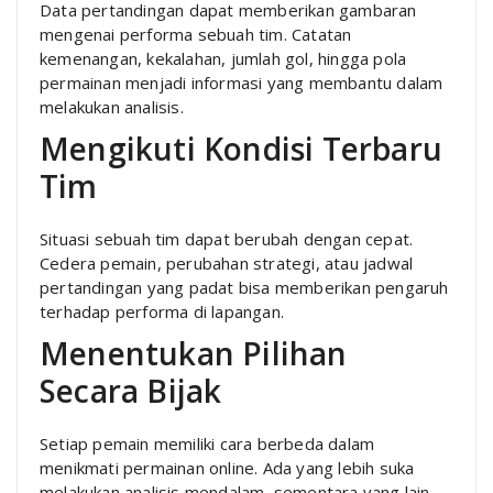
Data pertandingan dapat memberikan gambaran
mengenai performa sebuah tim. Catatan
kemenangan, kekalahan, jumlah gol, hingga pola
permainan menjadi informasi yang membantu dalam
melakukan analisis.
Mengikuti Kondisi Terbaru
Tim
Situasi sebuah tim dapat berubah dengan cepat.
Cedera pemain, perubahan strategi, atau jadwal
pertandingan yang padat bisa memberikan pengaruh
terhadap performa di lapangan.
Menentukan Pilihan
Secara Bijak
Setiap pemain memiliki cara berbeda dalam
menikmati permainan online. Ada yang lebih suka
melakukan analisis mendalam, sementara yang lain