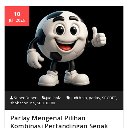
10
Jul, 2026
Super Duper
judi bola
judi bola
,
parlay
,
SBOBET
,
sbobet online
,
SBOBET88
Parlay Mengenal Pilihan
Kombinasi Pertandingan Sepak