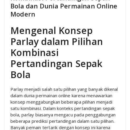
Bola dan Dunia Permainan Online
Modern
Mengenal Konsep
Parlay dalam Pilihan
Kombinasi
Pertandingan Sepak
Bola
Parlay menjadi salah satu pilihan yang banyak dikenal
dalam dunia permainan online karena menawarkan
konsep menggabungkan beberapa pilihan menjadi
satu kombinasi. Dalam konteks pertandingan sepak
bola, parlay biasanya mengacu pada penggabungan
beberapa prediksi pertandingan dalam satu pilihan.
Banyak pemain tertarik dengan konsep ini karena