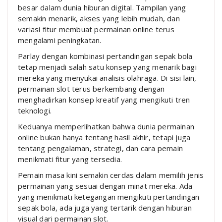
besar dalam dunia hiburan digital. Tampilan yang
semakin menarik, akses yang lebih mudah, dan
variasi fitur membuat permainan online terus
mengalami peningkatan.
Parlay dengan kombinasi pertandingan sepak bola
tetap menjadi salah satu konsep yang menarik bagi
mereka yang menyukai analisis olahraga. Di sisi lain,
permainan slot terus berkembang dengan
menghadirkan konsep kreatif yang mengikuti tren
teknologi.
Keduanya memperlihatkan bahwa dunia permainan
online bukan hanya tentang hasil akhir, tetapi juga
tentang pengalaman, strategi, dan cara pemain
menikmati fitur yang tersedia.
Pemain masa kini semakin cerdas dalam memilih jenis
permainan yang sesuai dengan minat mereka. Ada
yang menikmati ketegangan mengikuti pertandingan
sepak bola, ada juga yang tertarik dengan hiburan
visual dari permainan slot.