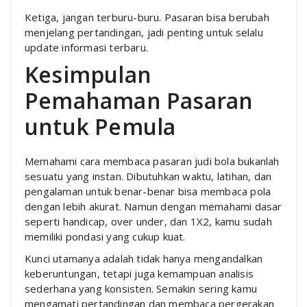
Ketiga, jangan terburu-buru. Pasaran bisa berubah
menjelang pertandingan, jadi penting untuk selalu
update informasi terbaru.
Kesimpulan
Pemahaman Pasaran
untuk Pemula
Memahami cara membaca pasaran judi bola bukanlah
sesuatu yang instan. Dibutuhkan waktu, latihan, dan
pengalaman untuk benar-benar bisa membaca pola
dengan lebih akurat. Namun dengan memahami dasar
seperti handicap, over under, dan 1X2, kamu sudah
memiliki pondasi yang cukup kuat.
Kunci utamanya adalah tidak hanya mengandalkan
keberuntungan, tetapi juga kemampuan analisis
sederhana yang konsisten. Semakin sering kamu
mengamati pertandingan dan membaca pergerakan