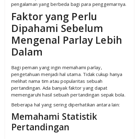
pengalaman yang berbeda bagi para penggemarnya.
Faktor yang Perlu
Dipahami Sebelum
Mengenal Parlay Lebih
Dalam
Bagi pemain yang ingin memahami parlay,
pengetahuan menjadi hal utama. Tidak cukup hanya
melihat nama tim atau popularitas sebuah
pertandingan. Ada banyak faktor yang dapat
memengaruhi hasil sebuah pertandingan sepak bola.
Beberapa hal yang sering diperhatikan antara lain:
Memahami Statistik
Pertandingan