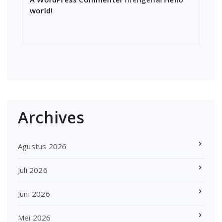
world!
Archives
Agustus 2026
Juli 2026
Juni 2026
Mei 2026