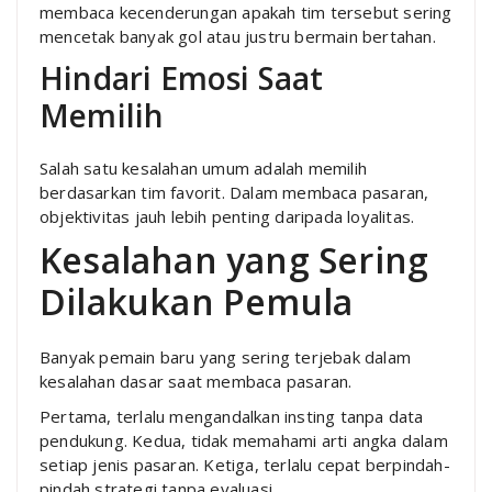
membaca kecenderungan apakah tim tersebut sering
mencetak banyak gol atau justru bermain bertahan.
Hindari Emosi Saat
Memilih
Salah satu kesalahan umum adalah memilih
berdasarkan tim favorit. Dalam membaca pasaran,
objektivitas jauh lebih penting daripada loyalitas.
Kesalahan yang Sering
Dilakukan Pemula
Banyak pemain baru yang sering terjebak dalam
kesalahan dasar saat membaca pasaran.
Pertama, terlalu mengandalkan insting tanpa data
pendukung. Kedua, tidak memahami arti angka dalam
setiap jenis pasaran. Ketiga, terlalu cepat berpindah-
pindah strategi tanpa evaluasi.