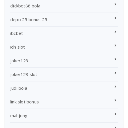
clickbet88 bola
depo 25 bonus 25
ibcbet
idn slot
joker123
joker123 slot
judi bola
link slot bonus
mahjong