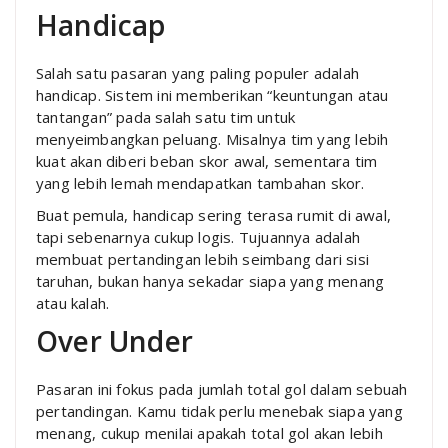
Handicap
Salah satu pasaran yang paling populer adalah
handicap. Sistem ini memberikan “keuntungan atau
tantangan” pada salah satu tim untuk
menyeimbangkan peluang. Misalnya tim yang lebih
kuat akan diberi beban skor awal, sementara tim
yang lebih lemah mendapatkan tambahan skor.
Buat pemula, handicap sering terasa rumit di awal,
tapi sebenarnya cukup logis. Tujuannya adalah
membuat pertandingan lebih seimbang dari sisi
taruhan, bukan hanya sekadar siapa yang menang
atau kalah.
Over Under
Pasaran ini fokus pada jumlah total gol dalam sebuah
pertandingan. Kamu tidak perlu menebak siapa yang
menang, cukup menilai apakah total gol akan lebih