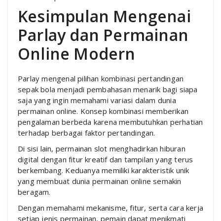
Kesimpulan Mengenai
Parlay dan Permainan
Online Modern
Parlay mengenal pilihan kombinasi pertandingan
sepak bola menjadi pembahasan menarik bagi siapa
saja yang ingin memahami variasi dalam dunia
permainan online. Konsep kombinasi memberikan
pengalaman berbeda karena membutuhkan perhatian
terhadap berbagai faktor pertandingan.
Di sisi lain, permainan slot menghadirkan hiburan
digital dengan fitur kreatif dan tampilan yang terus
berkembang. Keduanya memiliki karakteristik unik
yang membuat dunia permainan online semakin
beragam.
Dengan memahami mekanisme, fitur, serta cara kerja
setiap jenis permainan, pemain dapat menikmati