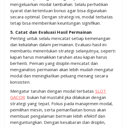
mengeluarkan modal tambahan. Selalu perhatikan
syarat dan ketentuan bonus agar bisa digunakan
secara optimal. Dengan strategi ini, modal terbatas
tetap bisa memberikan keuntungan signifikan.
5. Catat dan Evaluasi Hasil Permainan
Penting untuk selalu mencatat setiap kemenangan
dan kekalahan dalam permainan. Evaluasi hasil ini
membantu menentukan strategi selanjutnya, seperti
kapan harus menaikkan taruhan atau kapan harus
berhenti. Pemain yang disiplin mencatat dan
menganalisis permainan akan lebih mudah mengatur
modal dan meningkatkan peluang menang secara
konsisten.
Mengatur taruhan dengan modal terbatas
SLOT
GACOR
bukan hal mustahil jika dilakukan dengan
strategi yang tepat. Fokus pada manajemen modal,
pemilihan mesin, serta pemanfaatan bonus akan
membuat pengalaman bermain lebih efektif dan
menguntungkan. Dengan kesabaran dan disiplin,