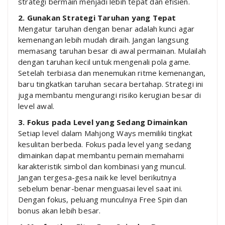
strategi bermain menjadi lebih tepat dan efisien.
2. Gunakan Strategi Taruhan yang Tepat
Mengatur taruhan dengan benar adalah kunci agar
kemenangan lebih mudah diraih. Jangan langsung
memasang taruhan besar di awal permainan. Mulailah
dengan taruhan kecil untuk mengenali pola game.
Setelah terbiasa dan menemukan ritme kemenangan,
baru tingkatkan taruhan secara bertahap. Strategi ini
juga membantu mengurangi risiko kerugian besar di
level awal.
3. Fokus pada Level yang Sedang Dimainkan
Setiap level dalam Mahjong Ways memiliki tingkat
kesulitan berbeda. Fokus pada level yang sedang
dimainkan dapat membantu pemain memahami
karakteristik simbol dan kombinasi yang muncul.
Jangan tergesa-gesa naik ke level berikutnya
sebelum benar-benar menguasai level saat ini.
Dengan fokus, peluang munculnya Free Spin dan
bonus akan lebih besar.