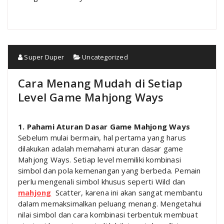
Super Duper
Uncategorized
Cara Menang Mudah di Setiap
Level Game Mahjong Ways
1. Pahami Aturan Dasar Game Mahjong Ways
Sebelum mulai bermain, hal pertama yang harus
dilakukan adalah memahami aturan dasar game
Mahjong Ways. Setiap level memiliki kombinasi
simbol dan pola kemenangan yang berbeda. Pemain
perlu mengenali simbol khusus seperti Wild dan
mahjong
Scatter, karena ini akan sangat membantu
dalam memaksimalkan peluang menang. Mengetahui
nilai simbol dan cara kombinasi terbentuk membuat