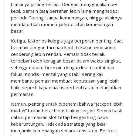
biasanya jarang terjadi. Dengan menggunakan bet
kecil, pemain bisa bertahan lebih lama menghadapi
periode “kering” tanpa kemenangan, hingga akhirnya
mendapatkan momen jackpot atau kemenangan
besar.
Ketiga, faktor psikologis juga berperan penting. Saat
bermain dengan taruhan kecil, tekanan emosional
cenderung lebih rendah. Pemain tidak terlalu
terbebani oleh kerugian besar dalam waktu singkat,
sehingga dapat bermain dengan lebih santai dan
fokus. Kondisi mental yang stabil sering kali
membantu pemain membuat keputusan yang lebih
baik, seperti kapan harus berhenti atau melanjutkan
permainan.
Namun, penting untuk dipahami bahwa “jackpot lebih
mudah” bukan berarti pasti akan terjadi. Semua hasil
dalam permainan slot tetap bergantung pada
keberuntungan. Tidak ada strategi yang bisa
menjamin kemenangan secara konsisten. Bet kecil