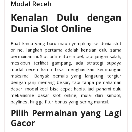
Modal Receh
Kenalan Dulu dengan
Dunia Slot Online
Buat kamu yang baru mau nyemplung ke dunia slot
online, langkah pertama adalah kenalan dulu sama
permainan ini. Slot online itu simpel, tapi jangan salah,
meskipun terlihat gampang, ada strategi supaya
modal receh kamu bisa menghasilkan keuntungan
maksimal. Banyak pemula yang langsung tergiur
dengan janji menang besar, tapi tanpa pemahaman
dasar, modal kecil bisa cepat habis. Jadi pahami dulu
mekanisme dasar slot online, mulai dari simbol,
paylines, hingga fitur bonus yang sering muncul.
Pilih Permainan yang Lagi
Gacor