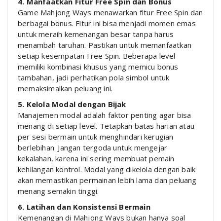
4. Manfaatkan Fitur Free Spin dan Bonus
Game Mahjong Ways menawarkan fitur Free Spin dan
berbagai bonus. Fitur ini bisa menjadi momen emas
untuk meraih kemenangan besar tanpa harus
menambah taruhan. Pastikan untuk memanfaatkan
setiap kesempatan Free Spin. Beberapa level
memiliki kombinasi khusus yang memicu bonus
tambahan, jadi perhatikan pola simbol untuk
memaksimalkan peluang ini.
5. Kelola Modal dengan Bijak
Manajemen modal adalah faktor penting agar bisa
menang di setiap level. Tetapkan batas harian atau
per sesi bermain untuk menghindari kerugian
berlebihan. Jangan tergoda untuk mengejar
kekalahan, karena ini sering membuat pemain
kehilangan kontrol. Modal yang dikelola dengan baik
akan memastikan permainan lebih lama dan peluang
menang semakin tinggi.
6. Latihan dan Konsistensi Bermain
Kemenangan di Mahjong Ways bukan hanya soal