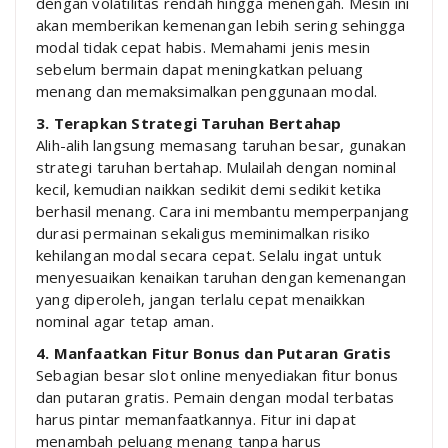
dengan volatilitas rendah hingga menengah. Mesin ini
akan memberikan kemenangan lebih sering sehingga
modal tidak cepat habis. Memahami jenis mesin
sebelum bermain dapat meningkatkan peluang
menang dan memaksimalkan penggunaan modal.
3. Terapkan Strategi Taruhan Bertahap
Alih-alih langsung memasang taruhan besar, gunakan
strategi taruhan bertahap. Mulailah dengan nominal
kecil, kemudian naikkan sedikit demi sedikit ketika
berhasil menang. Cara ini membantu memperpanjang
durasi permainan sekaligus meminimalkan risiko
kehilangan modal secara cepat. Selalu ingat untuk
menyesuaikan kenaikan taruhan dengan kemenangan
yang diperoleh, jangan terlalu cepat menaikkan
nominal agar tetap aman.
4. Manfaatkan Fitur Bonus dan Putaran Gratis
Sebagian besar slot online menyediakan fitur bonus
dan putaran gratis. Pemain dengan modal terbatas
harus pintar memanfaatkannya. Fitur ini dapat
menambah peluang menang tanpa harus