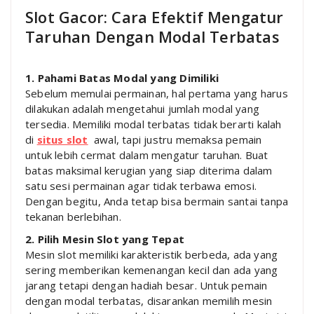
Slot Gacor: Cara Efektif Mengatur
Taruhan Dengan Modal Terbatas
1. Pahami Batas Modal yang Dimiliki
Sebelum memulai permainan, hal pertama yang harus
dilakukan adalah mengetahui jumlah modal yang
tersedia. Memiliki modal terbatas tidak berarti kalah
di
situs slot
awal, tapi justru memaksa pemain
untuk lebih cermat dalam mengatur taruhan. Buat
batas maksimal kerugian yang siap diterima dalam
satu sesi permainan agar tidak terbawa emosi.
Dengan begitu, Anda tetap bisa bermain santai tanpa
tekanan berlebihan.
2. Pilih Mesin Slot yang Tepat
Mesin slot memiliki karakteristik berbeda, ada yang
sering memberikan kemenangan kecil dan ada yang
jarang tetapi dengan hadiah besar. Untuk pemain
dengan modal terbatas, disarankan memilih mesin