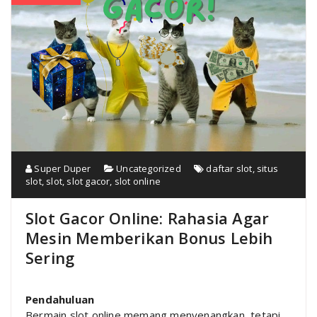
Super Duper
Uncategorized
daftar slot
,
situs
slot
,
slot
,
slot gacor
,
slot online
Slot Gacor Online: Rahasia Agar
Mesin Memberikan Bonus Lebih
Sering
Pendahuluan
Bermain slot online memang menyenangkan, tetapi