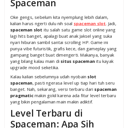
Spaceman
Oke gengs, sebelum kita nyemplung lebih dalam,
kalian harus ngerti dulu nih soal
spaceman slot
. Jadi,
spaceman slot
itu salah satu game slot online yang
lagi hits banget, apalagi buat anak Jaksel yang suka
nyari hiburan sambil santai scrolling HP. Game ini
punya vibe futuristik, grafis kece, dan gameplay yang
gampang banget buat dimengerti. Makanya, banyak
yang bilang kalau main di
situs spaceman
itu kayak
upgrade mood seketika.
Kalau kalian sebelumnya udah nyobain
slot
spaceman
, pasti ngerasa level up tiap hari tuh seru
banget. Nah, sekarang, versi terbaru dari
spaceman
pragmatic
makin gokil karena ada fitur level terbaru
yang bikin pengalaman main makin adiktif.
Level Terbaru di
Spaceman: Apa Sih