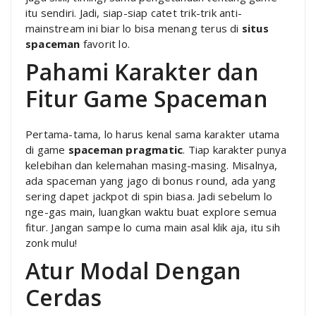
itu sendiri. Jadi, siap-siap catet trik-trik anti-
mainstream ini biar lo bisa menang terus di
situs
spaceman
favorit lo.
Pahami Karakter dan
Fitur Game Spaceman
Pertama-tama, lo harus kenal sama karakter utama
di game
spaceman pragmatic
. Tiap karakter punya
kelebihan dan kelemahan masing-masing. Misalnya,
ada spaceman yang jago di bonus round, ada yang
sering dapet jackpot di spin biasa. Jadi sebelum lo
nge-gas main, luangkan waktu buat explore semua
fitur. Jangan sampe lo cuma main asal klik aja, itu sih
zonk mulu!
Atur Modal Dengan
Cerdas