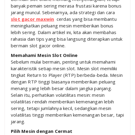
banyak pemain sering merasa frustasi karena bonus
jarang muncul. Sebenarnya, ada strategi dan cara
slot gacor maxwin
cerdas yang bisa membantu
meningkatkan peluang mesin memberikan bonus
lebih sering. Dalam artikel ini, kita akan membahas
rahasia dan tips yang bisa langsung diterapkan untuk
bermain slot gacor online.
Memahami Mesin Slot Online
Sebelum mulai bermain, penting untuk memahami
karakteristik setiap mesin slot. Mesin slot memiliki
tingkat Return to Player (RTP) berbeda-beda. Mesin
dengan RTP tinggi biasanya memberikan peluang
menang yang lebih besar dalam jangka panjang.
Selain itu, perhatikan volatilitas mesin: mesin
volatilitas rendah memberikan kemenangan lebih
sering, tetapi jumlahnya kecil, sedangkan mesin
volatilitas tinggi memberikan kemenangan besar, tapi
jarang.
Pilih Mesin dengan Cermat