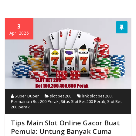
3
Apr, 2026
Super Duper
slot bet 200
link slot bet 200
,
Permainan Bet 200 Perak
,
Situs Slot Bet 200 Perak
,
Slot Bet
200 perak
Tips Main Slot Online Gacor Buat
Pemula: Untung Banyak Cuma