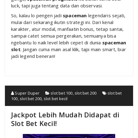
luck, tapi juga tentang data dan observasi.
So, kalau lo pengen jadi
spaceman
legendaris sejati,
mulai dari sekarang ikutin strategi ini. Dari kenal
karakter, atur modal, manfaatin bonus, tetap santai,
sampai catet semua pergerakan, semuanya bisa
ngebantu lo naik level lebih cepet di dunia
spaceman
slot
. Jangan cuma main asal klik, tapi main smart, biar
jadi legend beneran!
Super Duper
slot bet 100
,
slot bet 200
slot bet
100
,
slot bet 200
,
slot bet kecil
Jackpot Lebih Mudah Didapat di
Slot Bet Kecil!