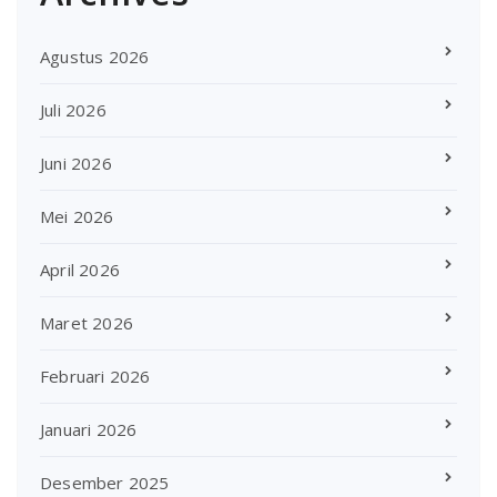
Agustus 2026
Juli 2026
Juni 2026
Mei 2026
April 2026
Maret 2026
Februari 2026
Januari 2026
Desember 2025