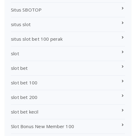
Situs SBOTOP
situs slot
situs slot bet 100 perak
slot
slot bet
slot bet 100
slot bet 200
slot bet kecil
Slot Bonus New Member 100