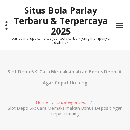
Skip
Situs Bola Parlay
to
content
Terbaru & Terpercaya
2025
parlay merupakan situs judi bola terbaik yang mempunyai
hadiah besar
Slot Depo 5K: Cara Memaksimalkan Bonus Deposit
Agar Cepat Untung
Home
/
Uncategorized
/
Slot Depo 5K: Cara Memaksimalkan Bonus Deposit Agar
Cepat Untung