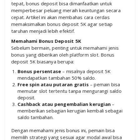
tepat, bonus deposit bisa dimanfaatkan untuk
memperbesar peluang meraih keuntungan secara
cepat. Artikel ini akan membahas cara cerdas
memaksimalkan bonus deposit 5K agar setiap
taruhan menjadi lebih efektif.
Memahami Bonus Deposit 5K
Sebelum bermain, penting untuk memahami jenis
bonus yang diberikan oleh platform slot. Bonus
deposit 5K biasanya berupa:
Bonus persentase
– misalnya deposit 5K
mendapatkan tambahan 50% saldo.
Free spin atau putaran gratis
– pemain bisa
memutar slot tertentu tanpa mengurangi saldo
deposit.
Cashback atau pengembalian kerugian
–
memberikan sebagian kerugian kembali sebagai
saldo tambahan.
Dengan memahami jenis bonus ini, pemain bisa
memilih strategi yang sesuai agar modal awal bisa