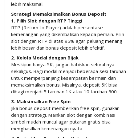
lebih maksimal.
Strategi Memaksimalkan Bonus Deposit
1. Pilih Slot dengan RTP Tinggi
RTP (Return to Player) adalah persentase
kemenangan yang dikembalikan kepada pemain. Pilih
slot dengan RTP di atas 95% agar peluang menang
lebih besar dan bonus deposit lebih efektif.
2. Kelola Modal dengan Bijak
Meskipun hanya 5K, jangan habiskan seluruhnya
sekaligus. Bagi modal menjadi beberapa sesi taruhan
untuk memperpanjang kesempatan bermain dan
memaksimalkan bonus. Misalnya, deposit 5K bisa
dibagi menjadi 5 taruhan 1K atau 10 taruhan 500.
3. Maksimalkan Free Spin
Jika bonus deposit memberikan free spin, gunakan
dengan strategi. Mainkan slot dengan kombinasi
simbol mudah muncul agar putaran gratis bisa
menghasilkan kemenangan nyata.