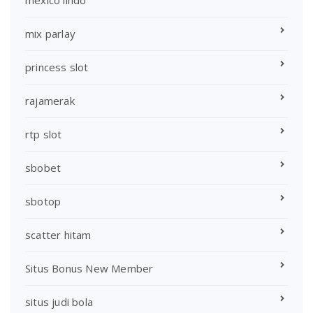
mexico lindo
mix parlay
princess slot
rajamerak
rtp slot
sbobet
sbotop
scatter hitam
Situs Bonus New Member
situs judi bola