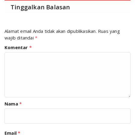
Tinggalkan Balasan
Alamat email Anda tidak akan dipublikasikan.
Ruas yang
wajib ditandai
*
Komentar
*
Nama
*
Email
*