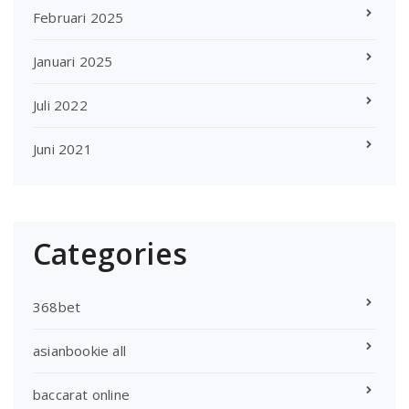
Februari 2025
Januari 2025
Juli 2022
Juni 2021
Categories
368bet
asianbookie all
baccarat online