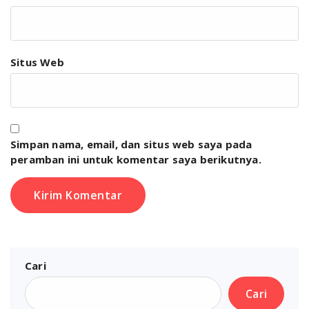
Situs Web
Simpan nama, email, dan situs web saya pada
peramban ini untuk komentar saya berikutnya.
Cari
Cari