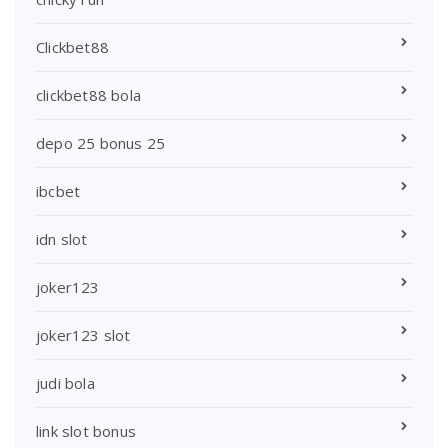
Clickbet88
clickbet88 bola
depo 25 bonus 25
ibcbet
idn slot
joker123
joker123 slot
judi bola
link slot bonus