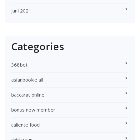
Juni 2021
Categories
368bet
asianbookie all
baccarat online
bonus new member
caliente food
chicky run