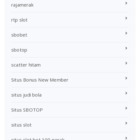
rajamerak
rtp slot
sbobet
sbotop
scatter hitam
Situs Bonus New Member
situs judi bola
Situs SBOTOP
situs slot
situs slot bet 100 perak