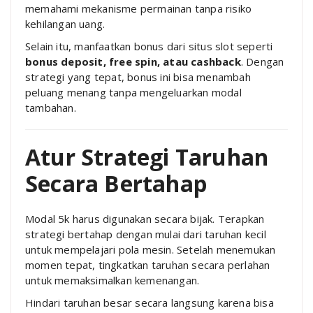
memahami mekanisme permainan tanpa risiko
kehilangan uang.
Selain itu, manfaatkan bonus dari situs slot seperti
bonus deposit, free spin, atau cashback
. Dengan
strategi yang tepat, bonus ini bisa menambah
peluang menang tanpa mengeluarkan modal
tambahan.
Atur Strategi Taruhan
Secara Bertahap
Modal 5k harus digunakan secara bijak. Terapkan
strategi bertahap dengan mulai dari taruhan kecil
untuk mempelajari pola mesin. Setelah menemukan
momen tepat, tingkatkan taruhan secara perlahan
untuk memaksimalkan kemenangan.
Hindari taruhan besar secara langsung karena bisa