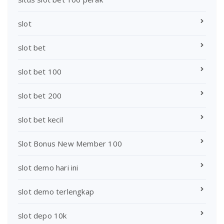
slot
slot bet
slot bet 100
slot bet 200
slot bet kecil
Slot Bonus New Member 100
slot demo hari ini
slot demo terlengkap
slot depo 10k