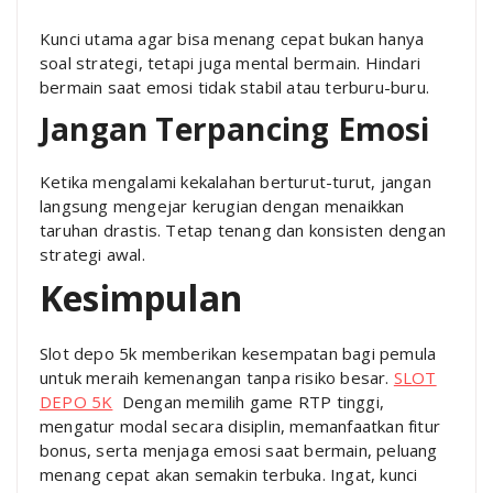
Kunci utama agar bisa menang cepat bukan hanya
soal strategi, tetapi juga mental bermain. Hindari
bermain saat emosi tidak stabil atau terburu-buru.
Jangan Terpancing Emosi
Ketika mengalami kekalahan berturut-turut, jangan
langsung mengejar kerugian dengan menaikkan
taruhan drastis. Tetap tenang dan konsisten dengan
strategi awal.
Kesimpulan
Slot depo 5k memberikan kesempatan bagi pemula
untuk meraih kemenangan tanpa risiko besar.
SLOT
DEPO 5K
Dengan memilih game RTP tinggi,
mengatur modal secara disiplin, memanfaatkan fitur
bonus, serta menjaga emosi saat bermain, peluang
menang cepat akan semakin terbuka. Ingat, kunci