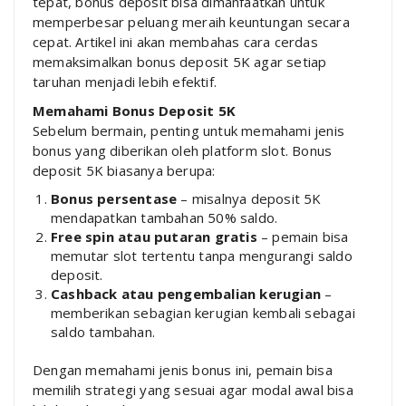
tepat, bonus deposit bisa dimanfaatkan untuk
memperbesar peluang meraih keuntungan secara
cepat. Artikel ini akan membahas cara cerdas
memaksimalkan bonus deposit 5K agar setiap
taruhan menjadi lebih efektif.
Memahami Bonus Deposit 5K
Sebelum bermain, penting untuk memahami jenis
bonus yang diberikan oleh platform slot. Bonus
deposit 5K biasanya berupa:
Bonus persentase
– misalnya deposit 5K
mendapatkan tambahan 50% saldo.
Free spin atau putaran gratis
– pemain bisa
memutar slot tertentu tanpa mengurangi saldo
deposit.
Cashback atau pengembalian kerugian
–
memberikan sebagian kerugian kembali sebagai
saldo tambahan.
Dengan memahami jenis bonus ini, pemain bisa
memilih strategi yang sesuai agar modal awal bisa