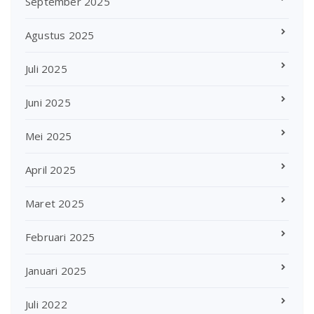
September 2025
Agustus 2025
Juli 2025
Juni 2025
Mei 2025
April 2025
Maret 2025
Februari 2025
Januari 2025
Juli 2022