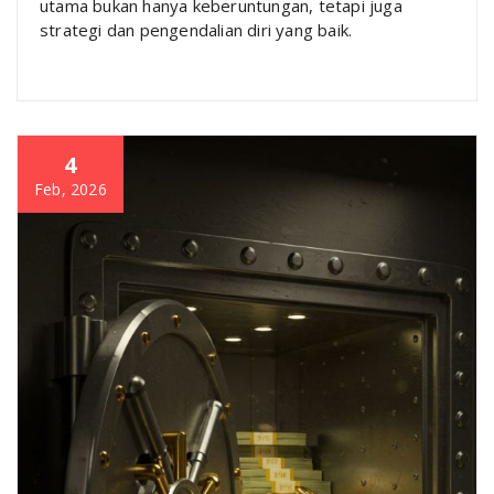
utama bukan hanya keberuntungan, tetapi juga
strategi dan pengendalian diri yang baik.
4
Feb, 2026