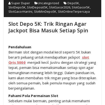
Super Duper
Uncategorized
Depo5K
,
SlotDepo5K
,
SlotDeposit5K
,
SlotGacor2026
,
SlotGacor5K
,
SlotGacorHariIni
,
SlotMinDepo5K
,
SlotOnlineTerpercaya
Slot Depo 5K: Trik Ringan Agar
Jackpot Bisa Masuk Setiap Spin
Pendahuluan
Bermain slot dengan modal kecil seperti 5K bukan
berarti peluang untuk mendapatkan jackpot
slot
Qris 5000
menjadi kecil. Justru dengan strategi yang
tepat, pemain bisa memaksimalkan setiap spin agar
kemungkinan menang lebih tinggi. Dalam panduan ini,
kami akan membahas trik ringan yang bisa diterapkan
oleh semua pemain, baik pemula maupun yang sudah
berpengalaman.
Pahami Pola Permainan Slot
Sebelum mulai bermain, penting untuk memahami