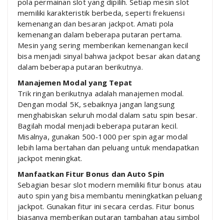
pola permainan slot yang dipilih. Setiap mesin slot
memiliki karakteristik berbeda, seperti frekuensi
kemenangan dan besaran jackpot. Amati pola
kemenangan dalam beberapa putaran pertama.
Mesin yang sering memberikan kemenangan kecil
bisa menjadi sinyal bahwa jackpot besar akan datang
dalam beberapa putaran berikutnya.
Manajemen Modal yang Tepat
Trik ringan berikutnya adalah manajemen modal.
Dengan modal 5K, sebaiknya jangan langsung
menghabiskan seluruh modal dalam satu spin besar.
Bagilah modal menjadi beberapa putaran kecil.
Misalnya, gunakan 500-1000 per spin agar modal
lebih lama bertahan dan peluang untuk mendapatkan
jackpot meningkat.
Manfaatkan Fitur Bonus dan Auto Spin
Sebagian besar slot modern memiliki fitur bonus atau
auto spin yang bisa membantu meningkatkan peluang
jackpot. Gunakan fitur ini secara cerdas. Fitur bonus
biasanya memberikan putaran tambahan atau simbol