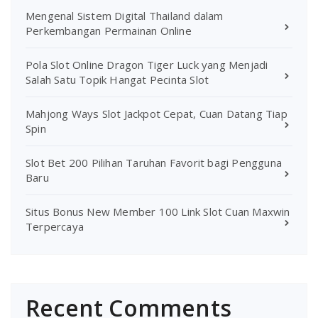
Mengenal Sistem Digital Thailand dalam
Perkembangan Permainan Online
Pola Slot Online Dragon Tiger Luck yang Menjadi
Salah Satu Topik Hangat Pecinta Slot
Mahjong Ways Slot Jackpot Cepat, Cuan Datang Tiap
Spin
Slot Bet 200 Pilihan Taruhan Favorit bagi Pengguna
Baru
Situs Bonus New Member 100 Link Slot Cuan Maxwin
Terpercaya
Recent Comments