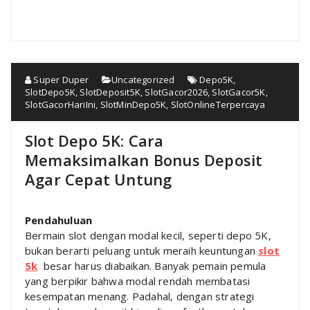
Super Duper
Uncategorized
Depo5K
,
SlotDepo5K
,
SlotDeposit5K
,
SlotGacor2026
,
SlotGacor5K
,
SlotGacorHariIni
,
SlotMinDepo5K
,
SlotOnlineTerpercaya
Slot Depo 5K: Cara
Memaksimalkan Bonus Deposit
Agar Cepat Untung
Pendahuluan
Bermain slot dengan modal kecil, seperti depo 5K,
bukan berarti peluang untuk meraih keuntungan
slot
5k
besar harus diabaikan. Banyak pemain pemula
yang berpikir bahwa modal rendah membatasi
kesempatan menang. Padahal, dengan strategi