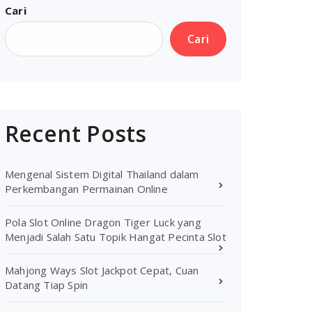
Cari
Cari
Recent Posts
Mengenal Sistem Digital Thailand dalam
Perkembangan Permainan Online
Pola Slot Online Dragon Tiger Luck yang
Menjadi Salah Satu Topik Hangat Pecinta Slot
Mahjong Ways Slot Jackpot Cepat, Cuan
Datang Tiap Spin