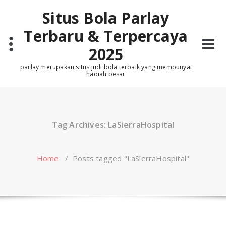
Skip
Situs Bola Parlay
to
content
Terbaru & Terpercaya
2025
parlay merupakan situs judi bola terbaik yang mempunyai
hadiah besar
Tag Archives: LaSierraHospital
Home
/
Posts tagged "LaSierraHospital"