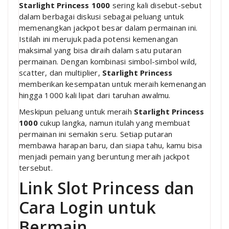
Starlight Princess 1000
sering kali disebut-sebut
dalam berbagai diskusi sebagai peluang untuk
memenangkan jackpot besar dalam permainan ini.
Istilah ini merujuk pada potensi kemenangan
maksimal yang bisa diraih dalam satu putaran
permainan. Dengan kombinasi simbol-simbol wild,
scatter, dan multiplier,
Starlight Princess
memberikan kesempatan untuk meraih kemenangan
hingga 1000 kali lipat dari taruhan awalmu.
Meskipun peluang untuk meraih
Starlight Princess
1000
cukup langka, namun itulah yang membuat
permainan ini semakin seru. Setiap putaran
membawa harapan baru, dan siapa tahu, kamu bisa
menjadi pemain yang beruntung meraih jackpot
tersebut.
Link Slot Princess dan
Cara Login untuk
Bermain