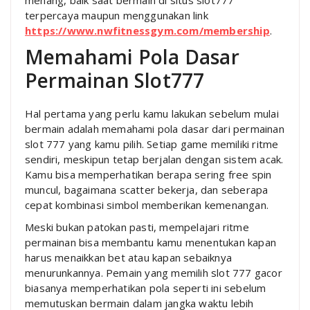
menang, baik saat bermain di situs slot777
terpercaya maupun menggunakan link
https://www.nwfitnessgym.com/membership
.
Memahami Pola Dasar
Permainan Slot777
Hal pertama yang perlu kamu lakukan sebelum mulai
bermain adalah memahami pola dasar dari permainan
slot 777 yang kamu pilih. Setiap game memiliki ritme
sendiri, meskipun tetap berjalan dengan sistem acak.
Kamu bisa memperhatikan berapa sering free spin
muncul, bagaimana scatter bekerja, dan seberapa
cepat kombinasi simbol memberikan kemenangan.
Meski bukan patokan pasti, mempelajari ritme
permainan bisa membantu kamu menentukan kapan
harus menaikkan bet atau kapan sebaiknya
menurunkannya. Pemain yang memilih slot 777 gacor
biasanya memperhatikan pola seperti ini sebelum
memutuskan bermain dalam jangka waktu lebih