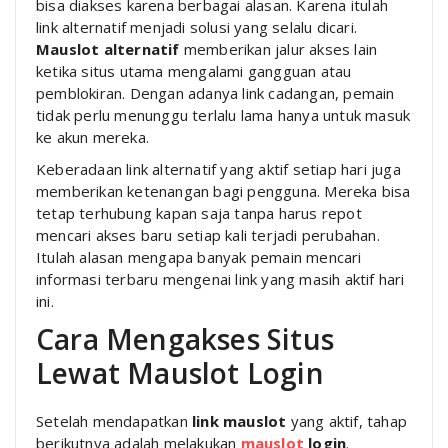
bisa diakses karena berbagai alasan. Karena itulah
link alternatif menjadi solusi yang selalu dicari.
Mauslot alternatif
memberikan jalur akses lain
ketika situs utama mengalami gangguan atau
pemblokiran. Dengan adanya link cadangan, pemain
tidak perlu menunggu terlalu lama hanya untuk masuk
ke akun mereka.
Keberadaan link alternatif yang aktif setiap hari juga
memberikan ketenangan bagi pengguna. Mereka bisa
tetap terhubung kapan saja tanpa harus repot
mencari akses baru setiap kali terjadi perubahan.
Itulah alasan mengapa banyak pemain mencari
informasi terbaru mengenai link yang masih aktif hari
ini.
Cara Mengakses Situs
Lewat Mauslot Login
Setelah mendapatkan
link mauslot
yang aktif, tahap
berikutnya adalah melakukan
mauslot
login
.