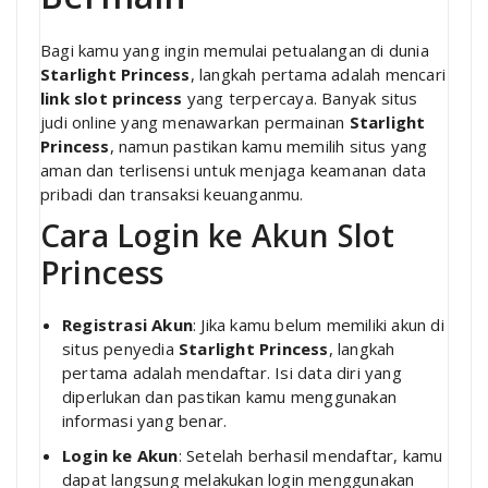
Bagi kamu yang ingin memulai petualangan di dunia
Starlight Princess
, langkah pertama adalah mencari
link slot princess
yang terpercaya. Banyak situs
judi online yang menawarkan permainan
Starlight
Princess
, namun pastikan kamu memilih situs yang
aman dan terlisensi untuk menjaga keamanan data
pribadi dan transaksi keuanganmu.
Cara Login ke Akun Slot
Princess
Registrasi Akun
: Jika kamu belum memiliki akun di
situs penyedia
Starlight Princess
, langkah
pertama adalah mendaftar. Isi data diri yang
diperlukan dan pastikan kamu menggunakan
informasi yang benar.
Login ke Akun
: Setelah berhasil mendaftar, kamu
dapat langsung melakukan login menggunakan