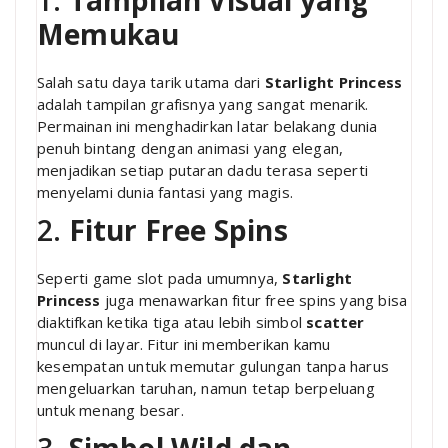
1.
Tampilan Visual yang
Memukau
Salah satu daya tarik utama dari
Starlight Princess
adalah tampilan grafisnya yang sangat menarik.
Permainan ini menghadirkan latar belakang dunia
penuh bintang dengan animasi yang elegan,
menjadikan setiap putaran dadu terasa seperti
menyelami dunia fantasi yang magis.
2.
Fitur Free Spins
Seperti game slot pada umumnya,
Starlight
Princess
juga menawarkan fitur free spins yang bisa
diaktifkan ketika tiga atau lebih simbol
scatter
muncul di layar. Fitur ini memberikan kamu
kesempatan untuk memutar gulungan tanpa harus
mengeluarkan taruhan, namun tetap berpeluang
untuk menang besar.