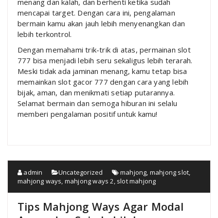
menang dan kalah, dan berhenti ketika sudah
mencapai target. Dengan cara ini, pengalaman
bermain kamu akan jauh lebih menyenangkan dan
lebih terkontrol.
Dengan memahami trik-trik di atas, permainan slot
777 bisa menjadi lebih seru sekaligus lebih terarah.
Meski tidak ada jaminan menang, kamu tetap bisa
memainkan slot gacor 777 dengan cara yang lebih
bijak, aman, dan menikmati setiap putarannya.
Selamat bermain dan semoga hiburan ini selalu
memberi pengalaman positif untuk kamu!
admin
Uncategorized
mahjong
,
mahjong slot
,
mahjong ways
,
mahjong ways 2
,
slot mahjong
Tips Mahjong Ways Agar Modal