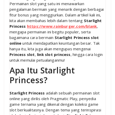
Permainan slot yang satu ini menawarkan
pengalaman bermain yang menarik dengan berbagai
fitur bonus yang menggiurkan. Dalam artikel kali ini,
kita akan membahas lebih dalam tentang
Starlight
Princess
https://www.rainburger.com/blank
,
mengapa permainan ini begitu populer, serta
bagaimana cara bermain
Starlight Princess slot
online
untuk mendapatkan keuntungan besar. Tak
hanya itu, kita juga akan mengupas mengenai
Princess slot
,
link slot princess
, hingga cara login
untuk memulai petualanganmu!
Apa Itu Starlight
Princess?
Starlight Princess
adalah sebuah permainan slot
online yang dirilis oleh Pragmatic Play, penyedia
game ternama yang dikenal dengan koleksi game
slot berkualitasnya. Dengan tema yang terinspirasi