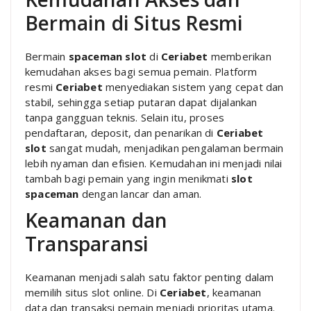
Bermain di Situs Resmi
Bermain
spaceman slot
di
Ceriabet
memberikan
kemudahan akses bagi semua pemain. Platform
resmi
Ceriabet
menyediakan sistem yang cepat dan
stabil, sehingga setiap putaran dapat dijalankan
tanpa gangguan teknis. Selain itu, proses
pendaftaran, deposit, dan penarikan di
Ceriabet
slot
sangat mudah, menjadikan pengalaman bermain
lebih nyaman dan efisien. Kemudahan ini menjadi nilai
tambah bagi pemain yang ingin menikmati
slot
spaceman
dengan lancar dan aman.
Keamanan dan
Transparansi
Keamanan menjadi salah satu faktor penting dalam
memilih situs slot online. Di
Ceriabet
, keamanan
data dan transaksi pemain menjadi prioritas utama.