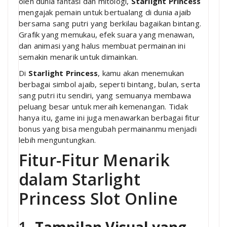
oleh dunia fantasi dan mitologi,
Starlight Princess
mengajak pemain untuk bertualang di dunia ajaib
bersama sang putri yang berkilau bagaikan bintang.
Grafik yang memukau, efek suara yang menawan,
dan animasi yang halus membuat permainan ini
semakin menarik untuk dimainkan.
Di
Starlight Princess
, kamu akan menemukan
berbagai simbol ajaib, seperti bintang, bulan, serta
sang putri itu sendiri, yang semuanya membawa
peluang besar untuk meraih kemenangan. Tidak
hanya itu, game ini juga menawarkan berbagai fitur
bonus yang bisa mengubah permainanmu menjadi
lebih menguntungkan.
Fitur-Fitur Menarik
dalam Starlight
Princess Slot Online