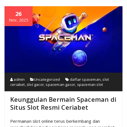
26
Nov, 2025
admin
Uncategorized
daftar spaceman
,
slot
ceriabet
,
slot gacor
,
spaceman gacor
,
spaceman slot
Keunggulan Bermain Spaceman di
Situs Slot Resmi Ceriabet
Permainan slot online terus berkembang dan