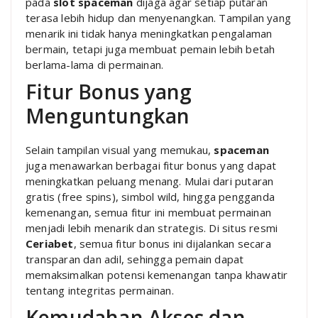
pada
slot spaceman
dijaga agar setiap putaran
terasa lebih hidup dan menyenangkan. Tampilan yang
menarik ini tidak hanya meningkatkan pengalaman
bermain, tetapi juga membuat pemain lebih betah
berlama-lama di permainan.
Fitur Bonus yang
Menguntungkan
Selain tampilan visual yang memukau,
spaceman
juga menawarkan berbagai fitur bonus yang dapat
meningkatkan peluang menang. Mulai dari putaran
gratis (free spins), simbol wild, hingga pengganda
kemenangan, semua fitur ini membuat permainan
menjadi lebih menarik dan strategis. Di situs resmi
Ceriabet
, semua fitur bonus ini dijalankan secara
transparan dan adil, sehingga pemain dapat
memaksimalkan potensi kemenangan tanpa khawatir
tentang integritas permainan.
Kemudahan Akses dan