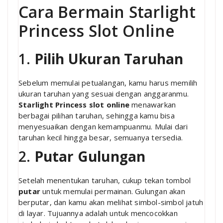
Cara Bermain Starlight
Princess Slot Online
1.
Pilih Ukuran Taruhan
Sebelum memulai petualangan, kamu harus memilih
ukuran taruhan yang sesuai dengan anggaranmu.
Starlight Princess slot online
menawarkan
berbagai pilihan taruhan, sehingga kamu bisa
menyesuaikan dengan kemampuanmu. Mulai dari
taruhan kecil hingga besar, semuanya tersedia.
2.
Putar Gulungan
Setelah menentukan taruhan, cukup tekan tombol
putar
untuk memulai permainan. Gulungan akan
berputar, dan kamu akan melihat simbol-simbol jatuh
di layar. Tujuannya adalah untuk mencocokkan