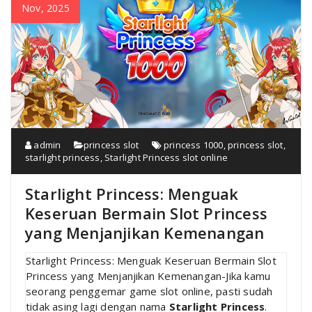
Nov, 2025
admin
princess slot
princess 1000
,
princess slot
,
starlight princess
,
Starlight Princess slot online
Starlight Princess: Menguak
Keseruan Bermain Slot Princess
yang Menjanjikan Kemenangan
Starlight Princess: Menguak Keseruan Bermain Slot
Princess yang Menjanjikan Kemenangan-Jika kamu
seorang penggemar game slot online, pasti sudah
tidak asing lagi dengan nama
Starlight Princess
.