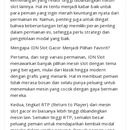
slot lainnya. Hal ini tentu menjadi kabar baik untuk
para pemain yang ingin meraih keuntungan nyata dari
permainan ini. Namun, penting juga untuk diingat
bahwa keberuntungan tetap memiliki peran penting
dalam permainan ini, sehingga perlu strategi dan
pengelolaan modal yang baik.
Mengapa IDN Slot Gacor Menjadi Pilihan Favorit?
Pertama, dari segi variasi permainan, IDN Slot
menawarkan banyak pilihan mesin slot dengan tema
yang beragam, mulai dari klasik hingga modern
dengan grafis yang menarik. Hal ini membuat pemain
tidak merasa bosan dan selalu punya peluang untuk
menemukan mesin yang cocok dengan gaya bermain
mereka.
Kedua, tingkat RTP (Return to Player) dari mesin
slot gacor ini biasanya lebih tinggi dibandingkan
mesin lain. Semakin tinggi RTP, semakin besar
peluang pemain untuk mendapatkan kembali modal
mereka dalam jangka panjang. Banyak pemain yang