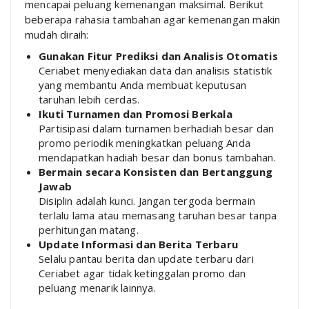
mencapai peluang kemenangan maksimal. Berikut
beberapa rahasia tambahan agar kemenangan makin
mudah diraih:
Gunakan Fitur Prediksi dan Analisis Otomatis
Ceriabet menyediakan data dan analisis statistik
yang membantu Anda membuat keputusan
taruhan lebih cerdas.
Ikuti Turnamen dan Promosi Berkala
Partisipasi dalam turnamen berhadiah besar dan
promo periodik meningkatkan peluang Anda
mendapatkan hadiah besar dan bonus tambahan.
Bermain secara Konsisten dan Bertanggung
Jawab
Disiplin adalah kunci. Jangan tergoda bermain
terlalu lama atau memasang taruhan besar tanpa
perhitungan matang.
Update Informasi dan Berita Terbaru
Selalu pantau berita dan update terbaru dari
Ceriabet agar tidak ketinggalan promo dan
peluang menarik lainnya.