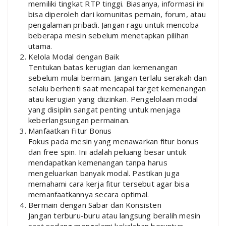
memiliki tingkat RTP tinggi. Biasanya, informasi ini
bisa diperoleh dari komunitas pemain, forum, atau
pengalaman pribadi. Jangan ragu untuk mencoba
beberapa mesin sebelum menetapkan pilihan
utama.
Kelola Modal dengan Baik
Tentukan batas kerugian dan kemenangan
sebelum mulai bermain. Jangan terlalu serakah dan
selalu berhenti saat mencapai target kemenangan
atau kerugian yang diizinkan. Pengelolaan modal
yang disiplin sangat penting untuk menjaga
keberlangsungan permainan.
Manfaatkan Fitur Bonus
Fokus pada mesin yang menawarkan fitur bonus
dan free spin. Ini adalah peluang besar untuk
mendapatkan kemenangan tanpa harus
mengeluarkan banyak modal. Pastikan juga
memahami cara kerja fitur tersebut agar bisa
memanfaatkannya secara optimal.
Bermain dengan Sabar dan Konsisten
Jangan terburu-buru atau langsung beralih mesin
saat sedang mengalami kekalahan beruntun.