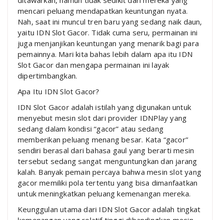
mencari peluang mendapatkan keuntungan nyata.
Nah, saat ini muncul tren baru yang sedang naik daun,
yaitu IDN Slot Gacor. Tidak cuma seru, permainan ini
juga menjanjikan keuntungan yang menarik bagi para
pemainnya. Mari kita bahas lebih dalam apa itu IDN
Slot Gacor dan mengapa permainan ini layak
dipertimbangkan.
Apa Itu IDN Slot Gacor?
IDN Slot Gacor adalah istilah yang digunakan untuk
menyebut mesin slot dari provider IDNPlay yang
sedang dalam kondisi “gacor” atau sedang
memberikan peluang menang besar. Kata “gacor”
sendiri berasal dari bahasa gaul yang berarti mesin
tersebut sedang sangat menguntungkan dan jarang
kalah. Banyak pemain percaya bahwa mesin slot yang
gacor memiliki pola tertentu yang bisa dimanfaatkan
untuk meningkatkan peluang kemenangan mereka.
Keunggulan utama dari IDN Slot Gacor adalah tingkat
kemenangan yang relatif tinggi dibandingkan mesin