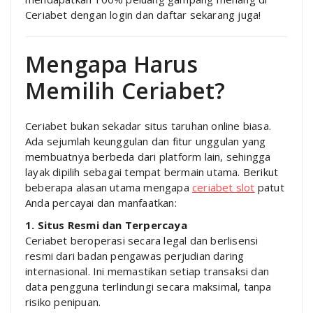
Ceriabet dengan login dan daftar sekarang juga!
Mengapa Harus
Memilih Ceriabet?
Ceriabet bukan sekadar situs taruhan online biasa.
Ada sejumlah keunggulan dan fitur unggulan yang
membuatnya berbeda dari platform lain, sehingga
layak dipilih sebagai tempat bermain utama. Berikut
beberapa alasan utama mengapa
ceriabet slot
patut
Anda percayai dan manfaatkan:
1. Situs Resmi dan Terpercaya
Ceriabet beroperasi secara legal dan berlisensi
resmi dari badan pengawas perjudian daring
internasional. Ini memastikan setiap transaksi dan
data pengguna terlindungi secara maksimal, tanpa
risiko penipuan.