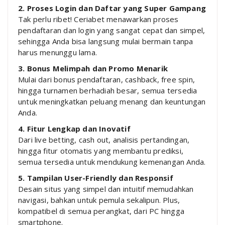
2. Proses Login dan Daftar yang Super Gampang
Tak perlu ribet! Ceriabet menawarkan proses
pendaftaran dan login yang sangat cepat dan simpel,
sehingga Anda bisa langsung mulai bermain tanpa
harus menunggu lama.
3. Bonus Melimpah dan Promo Menarik
Mulai dari bonus pendaftaran, cashback, free spin,
hingga turnamen berhadiah besar, semua tersedia
untuk meningkatkan peluang menang dan keuntungan
Anda.
4. Fitur Lengkap dan Inovatif
Dari live betting, cash out, analisis pertandingan,
hingga fitur otomatis yang membantu prediksi,
semua tersedia untuk mendukung kemenangan Anda.
5. Tampilan User-Friendly dan Responsif
Desain situs yang simpel dan intuitif memudahkan
navigasi, bahkan untuk pemula sekalipun. Plus,
kompatibel di semua perangkat, dari PC hingga
smartphone.