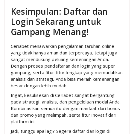
Kesimpulan: Daftar dan
Login Sekarang untuk
Gampang Menang!
Ceriabet menawarkan pengalaman taruhan online
yang tidak hanya aman dan terpercaya, tetapi juga
sangat mendukung peluang kemenangan Anda.
Dengan proses pendaftaran dan login yang super
gampang, serta fitur-fitur lengkap yang memudahkan
analisis dan strategi, Anda bisa meraih kemenangan
besar dengan lebih mudah.
Ingat, kesuksesan di Ceriabet sangat bergantung
pada strategi, analisis, dan pengelolaan modal Anda.
Kombinasikan semua itu dengan manfaat dari bonus
dan promo yang melimpah, serta fitur inovatif dari
platform ini.
Jadi, tunggu apa lagi? Segera daftar dan login di