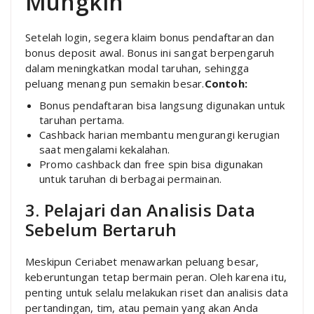
Mungkin
Setelah login, segera klaim bonus pendaftaran dan
bonus deposit awal. Bonus ini sangat berpengaruh
dalam meningkatkan modal taruhan, sehingga
peluang menang pun semakin besar.
Contoh:
Bonus pendaftaran bisa langsung digunakan untuk
taruhan pertama.
Cashback harian membantu mengurangi kerugian
saat mengalami kekalahan.
Promo cashback dan free spin bisa digunakan
untuk taruhan di berbagai permainan.
3. Pelajari dan Analisis Data
Sebelum Bertaruh
Meskipun Ceriabet menawarkan peluang besar,
keberuntungan tetap bermain peran. Oleh karena itu,
penting untuk selalu melakukan riset dan analisis data
pertandingan, tim, atau pemain yang akan Anda