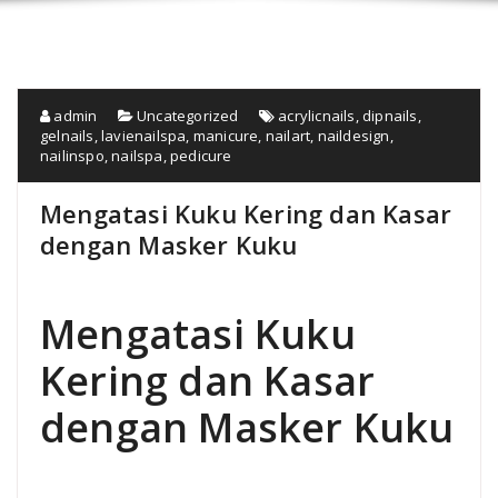
admin
Uncategorized
acrylicnails
,
dipnails
,
gelnails
,
lavienailspa
,
manicure
,
nailart
,
naildesign
,
nailinspo
,
nailspa
,
pedicure
Mengatasi Kuku Kering dan Kasar
dengan Masker Kuku
Mengatasi Kuku
Kering dan Kasar
dengan Masker Kuku