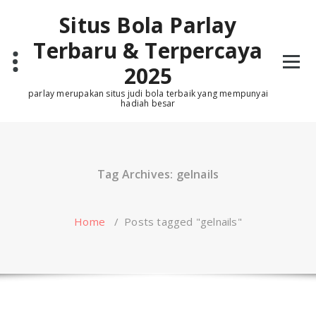
Skip
Situs Bola Parlay
to
content
Terbaru & Terpercaya
2025
parlay merupakan situs judi bola terbaik yang mempunyai
hadiah besar
Tag Archives: gelnails
Home
/
Posts tagged "gelnails"