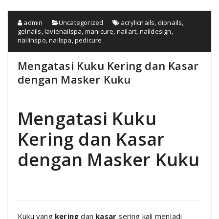
admin
Uncategorized
acrylicnails
,
dipnails
,
gelnails
,
lavienailspa
,
manicure
,
nailart
,
naildesign
,
nailinspo
,
nailspa
,
pedicure
Mengatasi Kuku Kering dan Kasar
dengan Masker Kuku
Mengatasi Kuku
Kering dan Kasar
dengan Masker Kuku
Kuku yang
kering
dan
kasar
sering kali menjadi