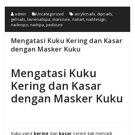
admin
Uncategorized
acrylicnails
,
dipnails
,
gelnails
,
lavienailspa
,
manicure
,
nailart
,
naildesign
,
nailinspo
,
nailspa
,
pedicure
Mengatasi Kuku Kering dan Kasar
dengan Masker Kuku
Mengatasi Kuku
Kering dan Kasar
dengan Masker Kuku
Kuku yang
kering
dan
kasar
sering kali menjadi