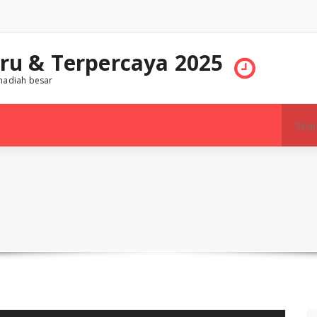
aru & Terpercaya 2025
 hadiah besar
Search
for: