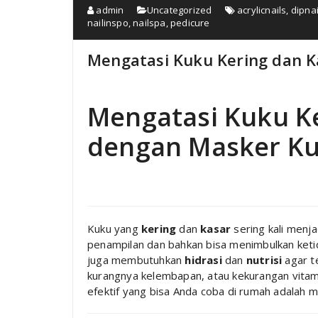
admin
Uncategorized
acrylicnails
,
dipnai
nailinspo
,
nailspa
,
pedicure
Mengatasi Kuku Kering dan 
Mengatasi Kuku K
dengan Masker K
Kuku yang
kering
dan
kasar
sering kali menj
penampilan dan bahkan bisa menimbulkan keti
juga membutuhkan
hidrasi
dan
nutrisi
agar te
kurangnya kelembapan, atau kekurangan vitami
efektif yang bisa Anda coba di rumah adalah